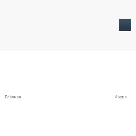
ТОПЛИВНЫЙ КРИЗИС
НОВОСТИ
CTT EXPO 2026
CTT EXPO 2025
КАК ПРОДЛИТЬ ЖИЗНЬ СПЕЦТЕХНИКЕ?
Главная
Архив
АНАЛИТИКА
ОБЗОР РЫНКА
ТЕХНИКА КРУПНЫМ ПЛАНОМ
ИСПЫТАТЕЛИ
ТЕХНОЛОГИИ
ДОРОЖНАЯ ИНДУСТРИЯ