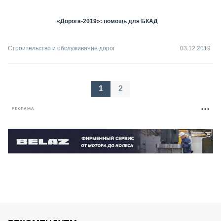
«Дорога-2019»: помощь для БКАД
Строительство и обслуживание дорог
03.12.2019
Пагинация
1
2
записей
РЕКЛАМА