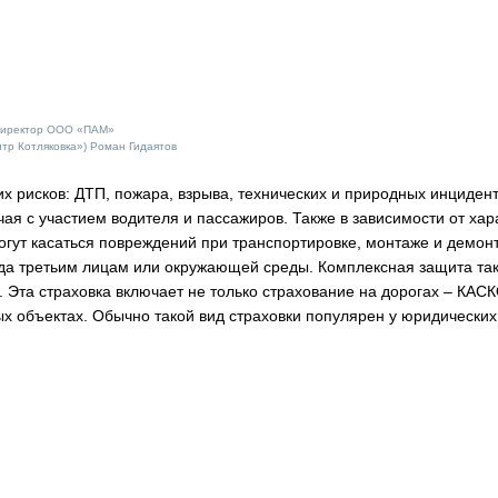
директор ООО «ПАМ»
тр Котляковка») Роман Гидаятов
х рисков: ДТП, пожара, взрыва, технических и природных инцидент
чая с участием водителя и пассажиров. Также в зависимости от хар
огут касаться повреждений при транспортировке, монтаже и демон
реда третьим лицам или окружающей среды. Комплексная защита та
 Эта страховка включает не только страхование на дорогах – КАСК
х объектах. Обычно такой вид страховки популярен у юридических 