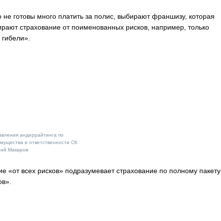
 не готовы много платить за полис, выбирают франшизу, которая
ирают страхование от поименованных рисков, например, только
 гибели».
авления андеррайтинга по
мущества и ответственности СК
ий Макаров
е «от всех рисков» подразумевает страхование по полному пакету
ов».