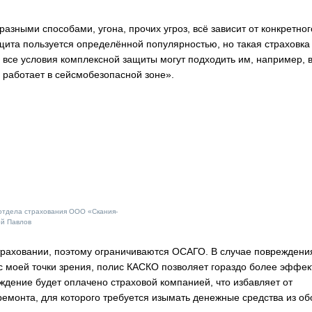
азными способами, угона, прочих угроз, всё зависит от конкретног
ащита пользуется определённой популярностью, но такая страховка
не все условия комплексной защиты могут подходить им, например, 
а работает в сейсмобезопасной зоне».
отдела страхования ООО «Скания-
ей Павлов
траховании, поэтому ограничиваются ОСАГО. В случае повреждени
 с моей точки зрения, полис КАСКО позволяет гораздо более эффе
ждение будет оплачено страховой компанией, что избавляет от
ремонта, для которого требуется изымать денежные средства из об