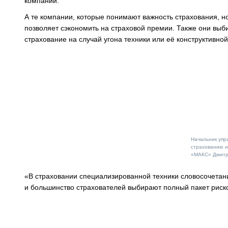
компании.
А те компании, которые понимают важность страхования, но
позволяет сэкономить на страховой премии. Также они выб
страхование на случай угона техники или её конструктивной
Начальник упр
страхованию и
«МАКС» Дмитр
«В страховании специализированной техники словосочетани
и большинство страхователей выбирают полный пакет риск