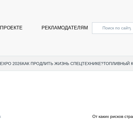
 ПРОЕКТЕ
РЕКЛАМОДАТЕЛЯМ
 EXPO 2026
КАК ПРОДЛИТЬ ЖИЗНЬ СПЕЦТЕХНИКЕ?
ТОПЛИВНЫЙ 
СПЕЦПРОЕКТЫ
СТАТЬ
EXPO CTT 2024
ДОРОЖ
EXPO CTT 2023
ГРУЗО
EXPO CTT 2022
КОММЕ
к
От каких рисков стр
КОМТРАНС 2021
ПОДЪЁ
МЕРОПРИЯТИЯ
ПРИЦЕ