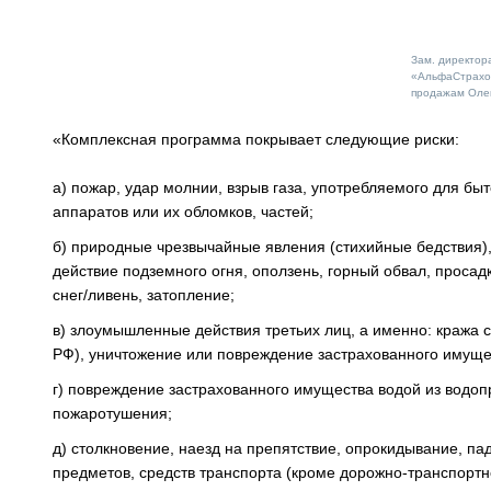
Зам. директор
«АльфаСтрахо
продажам Оле
«Комплексная программа покрывает следующие риски:
а) пожар, удар молнии, взрыв газа, употребляемого для б
аппаратов или их обломков, частей;
б) природные чрезвычайные явления (стихийные бедствия),
действие подземного огня, оползень, горный обвал, просадк
снег/ливень, затопление;
в) злоумышленные действия третьих лиц, а именно: кража с п
РФ), уничтожение или повреждение застрахованного имущест
г) повреждение застрахованного имущества водой из водоп
пожаротушения;
д) столкновение, наезд на препятствие, опрокидывание, па
предметов, средств транспорта (кроме дорожно-транспортн