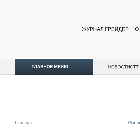
ЖУРНАЛ ГРЕЙДЕР
О
ГЛАВНОЕ МЕНЮ
НОВОСТИ
CTT
ТОПЛИВНЫЙ КРИЗИС
НОВОСТИ
CTT EXPO 2026
CTT EXPO 2025
КАК ПРОДЛИТЬ ЖИЗНЬ СПЕЦТЕХНИКЕ?
Главная
Рыно
АНАЛИТИКА
ОБЗОР РЫНКА