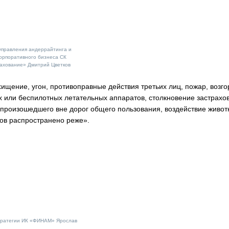
управления андеррайтинга и
орпоративного бизнеса СК
ахование» Дмитрий Цветков
ищение, угон, противоправные действия третьих лиц, пожар, возго
 или беспилотных летательных аппаратов, столкновение застрахо
 произошедшего вне дорог общего пользования, воздействие живот
ков распространено реже».
тратегии ИК «ФИНАМ» Ярослав