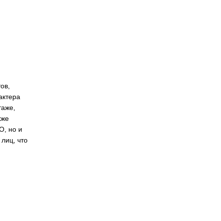
ов,
актера
таже,
кже
О, но и
лиц, что