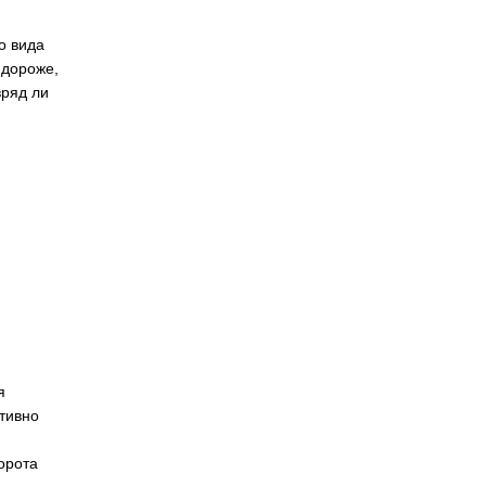
о вида
 дороже,
вряд ли
я
ктивно
орота