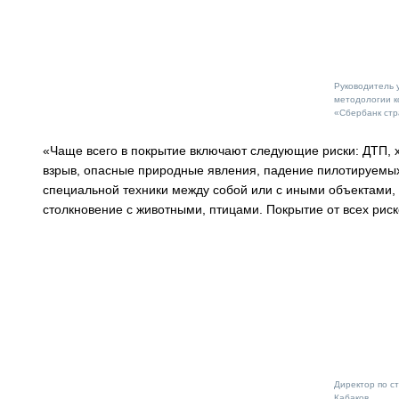
Руководитель 
методологии к
«Сбербанк стр
«Чаще всего в покрытие включают следующие риски: ДТП, х
взрыв, опасные природные явления, падение пилотируемых
специальной техники между собой или с иными объектами,
столкновение с животными, птицами. Покрытие от всех рис
Директор по с
Кабаков