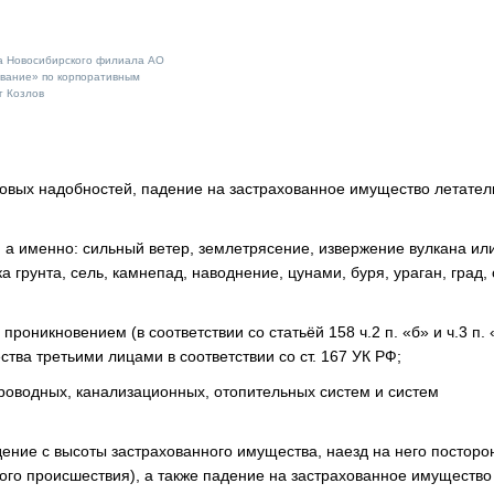
а Новосибирского филиала АО
вание» по корпоративным
г Козлов
ытовых надобностей, падение на застрахованное имущество летате
 а именно: сильный ветер, землетрясение, извержение вулкана ил
а грунта, сель, камнепад, наводнение, цунами, буря, ураган, град,
роникновением (в соответствии со статьёй 158 ч.2 п. «б» и ч.3 п. 
ва третьими лицами в соответствии со ст. 167 УК РФ;
роводных, канализационных, отопительных систем и систем
дение с высоты застрахованного имущества, наезд на него посторо
ого происшествия), а также падение на застрахованное имущество