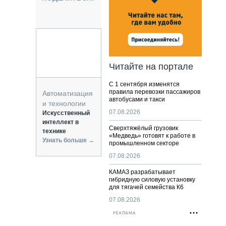
НАЛЬНАЯ ТЕХНИКА
ЖИРСКИЙ ТРАНСПОРТ
ОЗТЕХНИКА
КА СПЕЦИАЛЬНОГО НАЗНАЧЕНИЯ
РНАЯ ТЕХНИКА
Читайте на портале
ТИКА И СКЛАД
С 1 сентября изменятся
АТИЗАЦИЯ И ТЕХНОЛОГИИ
правила перевозки пассажиров
Автоматизация
автобусами и такси
ЕКТУЮЩИЕ И СЕРВИС
и технологии
07.08.2026
Искусственный
интеллект в
Сверхтяжёлый грузовик
технике
«Медведь» готовят к работе в
Узнать больше →
промышленном секторе
07.08.2026
КАМАЗ разрабатывает
гибридную силовую установку
для тягачей семейства К6
07.08.2026
РЕКЛАМА