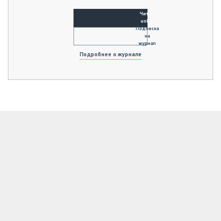
Читать
online
Подписка
на
журнал
Подробнее о журнале