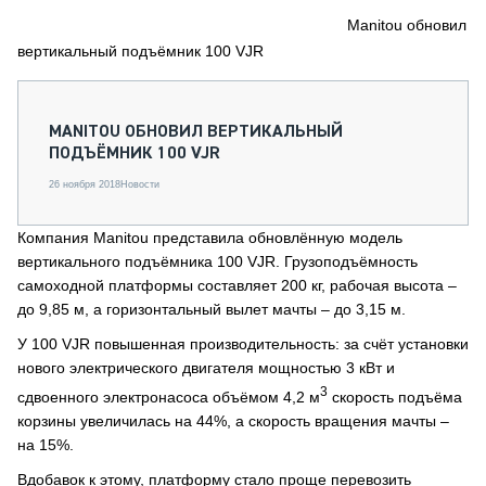
СЕРВИСМЕНЫ
Manitou обновил
вертикальный подъёмник 100 VJR
СПЕЦПРОЕКТЫ
МЕРОПРИЯТИЯ
СТАТЬИ ПО КАТЕГОРИЯМ ТЕХНИКИ
MANITOU ОБНОВИЛ ВЕРТИКАЛЬНЫЙ
О ПРОЕКТЕ
ПОДЪЁМНИК 100 VJR
26 ноября 2018
Новости
Компания Manitou представила обновлённую модель
вертикального подъёмника 100 VJR. Грузоподъёмность
самоходной платформы составляет 200 кг, рабочая высота –
до 9,85 м, а горизонтальный вылет мачты – до 3,15 м.
У 100 VJR повышенная производительность: за счёт установки
нового электрического двигателя мощностью 3 кВт и
3
сдвоенного электронасоса объёмом 4,2 м
скорость подъёма
корзины увеличилась на 44%, а скорость вращения мачты –
на 15%.
Вдобавок к этому, платформу стало проще перевозить