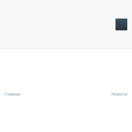
ТОПЛИВНЫЙ КРИЗИС
НОВОСТИ
CTT EXPO 2026
CTT EXPO 2025
КАК ПРОДЛИТЬ ЖИЗНЬ СПЕЦТЕХНИКЕ?
Главная
Новости
АНАЛИТИКА
ОБЗОР РЫНКА
ТЕХНИКА КРУПНЫМ ПЛАНОМ
ИСПЫТАТЕЛИ
ТЕХНОЛОГИИ
ДОРОЖНАЯ ИНДУСТРИЯ