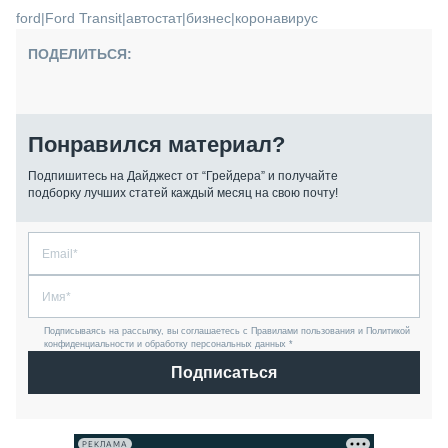
ford
|
Ford Transit
|
автостат
|
бизнес
|
коронавирус
ПОДЕЛИТЬСЯ:
Понравился материал?
Подпишитесь на Дайджест от “Грейдера” и получайте
подборку лучших статей каждый месяц на свою почту!
Подписываясь на рассылку, вы соглашаетесь с Правилами пользования и Политикой
конфиденциальности и обработку персональных данных *
Подписаться
РЕКЛАМА