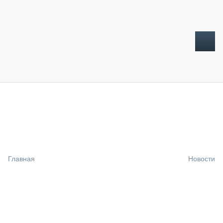
ТОПЛИВНЫЙ КРИЗИС
НОВОСТИ
CTT EXPO 2026
CTT EXPO 2025
КАК ПРОДЛИТЬ ЖИЗНЬ СПЕЦТЕХНИКЕ?
Главная
Новости
АНАЛИТИКА
ОБЗОР РЫНКА
ТЕХНИКА КРУПНЫМ ПЛАНОМ
ИСПЫТАТЕЛИ
ТЕХНОЛОГИИ
ДОРОЖНАЯ ИНДУСТРИЯ