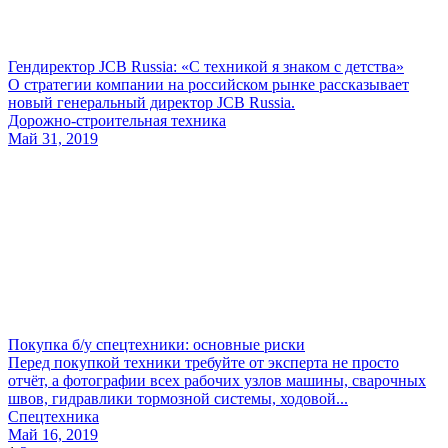
Гендиректор JCB Russia: «С техникой я знаком с детства»
О стратегии компании на российском рынке рассказывает
новый генеральный директор JCB Russia.
Дорожно-строительная техника
Май 31, 2019
Покупка б/у спецтехники: основные риски
Перед покупкой техники требуйте от эксперта не просто
отчёт, а фотографии всех рабочих узлов машины, сварочных
швов, гидравлики тормозной системы, ходовой...
Спецтехника
Май 16, 2019