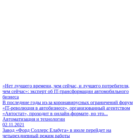
«Нет лучшего времени, чем сейчас, и лучшего потребителя,
чем сейчас»: эксперт об IT-трансформации автомобильного
бизнеса
В последние годы из-за коронавирусных ограничений форум
«IT-революция в автобизнесе», организованный агентством
«Автостат», проходит в онлайн-формате, но это...
Автоматизация и технологии
02.11.2021
Завод «Форд Соллерс Елабуга» в июле перейдет на
четырехдневный режим работы