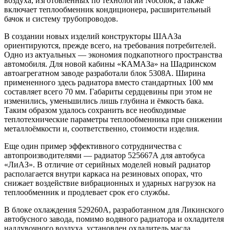
воздуха, изготовленных по технологии Nocolok, а также
включает теплообменник кондиционера, расширительный
бачок и систему трубопроводов.
В создании новых изделий конструкторы ШААЗа
ориентируются, прежде всего, на требования потребителей.
Одно из актуальных — экономия подкапотного пространства
автомобиля. Для новой кабины «КАМАЗа» на Шадринском
автоагрегатном заводе разработали блок 5308А. Ширина
примененного здесь радиатора вместо стандартных 100 мм
составляет всего 70 мм. Габариты сердцевины при этом не
изменились, уменьшились лишь глубина и ёмкость бака.
Таким образом удалось сохранить все необходимые
теплотехнические параметры теплообменника при снижении
металлоёмкости и, соответственно, стоимости изделия.
Еще один пример эффективного сотрудничества с
автопроизводителями — радиатор 525667А для автобуса
«ЛиАЗ». В отличие от серийных моделей новый радиатор
располагается внутри каркаса на резиновых опорах, что
снижает воздействие вибрационных и ударных нагрузок на
теплообменник и продлевает срок его службы.
В блоке охлаждения 529260А, разработанном для Ликинского
автобусного завода, помимо водяного радиатора и охладителя
наддувочного воздуха, установлен охладитель масла,