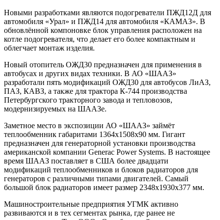
Новыми разработками являются подогреватели ПЖД12Д для
автомобиля «Урал» и ПЖД14 для автомобиля «КАМАЗ». В
обновлённой компоновке блок управления расположен на
котле подогревателя, что делает его более компактным и
облегчает монтаж изделия.
Новый отопитель ОЖД30 предназначен для применения в
автобусах и других видах техники. В АО «ШААЗ»
разработали пять модификаций ОЖД30 для автобусов ЛиАЗ,
ПАЗ, КАВЗ, а также для трактора К-744 производства
Петербургского тракторного завода и тепловозов,
модернизируемых на ШААЗе.
Заметное место в экспозиции АО «ШААЗ» займёт
теплообменник габаритами 1364х1508х90 мм. Гигант
предназначен для генераторной установки производства
американской компании Generac Power Systems. В настоящее
время ШААЗ поставляет в США более двадцати
модификаций теплообменников и блоков радиаторов для
генераторов с различными типами двигателей. Самый
большой блок радиаторов имеет размер 2348х1930х377 мм.
Машиностроительные предприятия УГМК активно
развиваются и в тех сегментах рынка, где ранее не