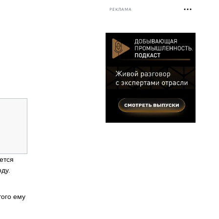
РЕКЛАМА
ется
ду.
того ему