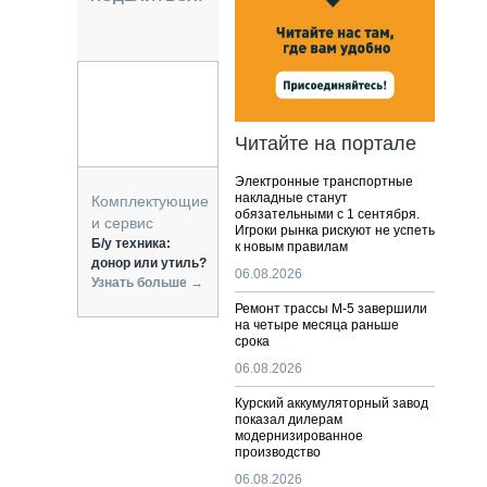
НАЛЬНАЯ ТЕХНИКА
ЖИРСКИЙ ТРАНСПОРТ
ОЗТЕХНИКА
КА СПЕЦИАЛЬНОГО НАЗНАЧЕНИЯ
РНАЯ ТЕХНИКА
Читайте на портале
ТИКА И СКЛАД
Электронные транспортные
АТИЗАЦИЯ И ТЕХНОЛОГИИ
накладные станут
Комплектующие
обязательными с 1 сентября.
ЕКТУЮЩИЕ И СЕРВИС
и сервис
Игроки рынка рискуют не успеть
Б/у техника:
к новым правилам
донор или утиль?
06.08.2026
Узнать больше →
Ремонт трассы М-5 завершили
на четыре месяца раньше
срока
06.08.2026
Курский аккумуляторный завод
показал дилерам
модернизированное
производство
06.08.2026