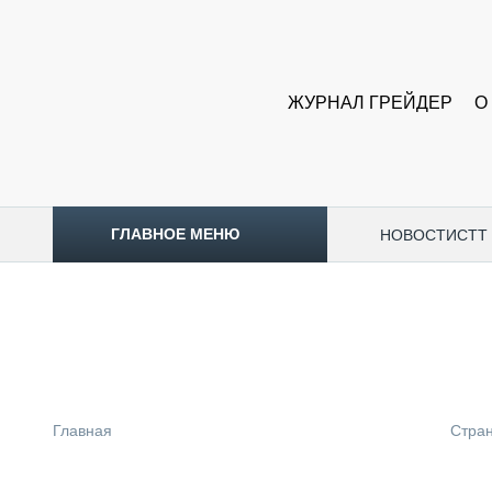
ЖУРНАЛ ГРЕЙДЕР
О
ГЛАВНОЕ МЕНЮ
НОВОСТИ
CTT
ТОПЛИВНЫЙ КРИЗИС
НОВОСТИ
CTT EXPO 2026
CTT EXPO 2025
КАК ПРОДЛИТЬ ЖИЗНЬ СПЕЦТЕХНИКЕ?
Главная
Стра
АНАЛИТИКА
ОБЗОР РЫНКА