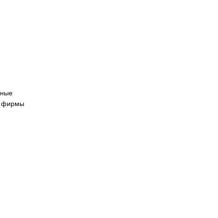
йные
й фирмы