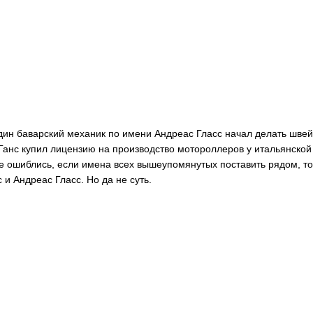
один баварский механик по имени Андреас Гласс начал делать шве
 Ганс купил лицензию на производство мотороллеров у итальянско
 не ошиблись, если имена всех вышеупомянутых поставить рядом, то
 и Андреас Гласс. Но да не суть.