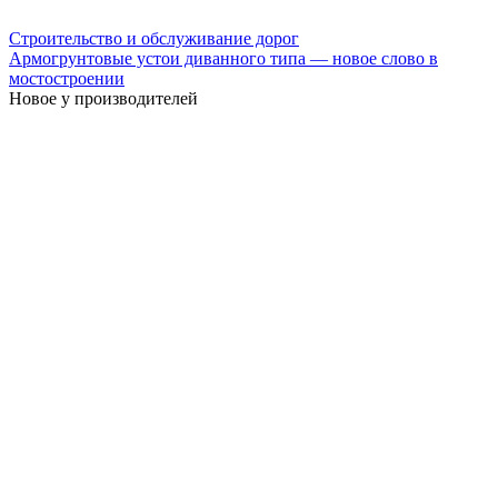
Строительство и обслуживание дорог
Армогрунтовые устои диванного типа — новое слово в
мостостроении
Новое у производителей