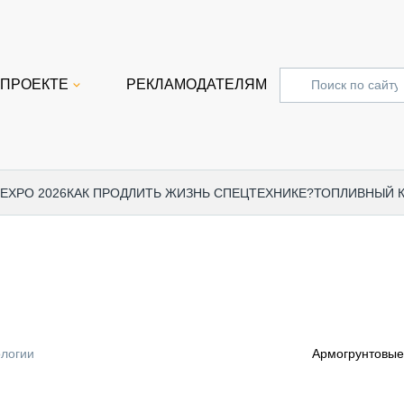
 ПРОЕКТЕ
РЕКЛАМОДАТЕЛЯМ
 EXPO 2026
КАК ПРОДЛИТЬ ЖИЗНЬ СПЕЦТЕХНИКЕ?
ТОПЛИВНЫЙ 
СПЕЦПРОЕКТЫ
СТАТЬ
EXPO CTT 2024
ДОРОЖ
EXPO CTT 2023
ГРУЗО
EXPO CTT 2022
КОММЕ
логии
Армогрунтовые
КОМТРАНС 2021
ПОДЪЁ
МЕРОПРИЯТИЯ
ПРИЦЕ