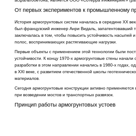
асфальтобетона, является ООО «Сотерра Инжиниринг» (р
От первых экспериментов к промышленному 
История армогрунтовых систем началась в середине XX век
был французский инженер Анри Видаль, запатентовавший те
заключалась в том, чтобы повысить устойчивость насыпей и
полос, воспринимающих растягивающие нагрузки.
Первые объекты с применением этой технологии были пост
устойчивости. К концу 1970-х армогрунтовые стены начали 
разработки в этом направлении начались в 1980-х годах, 
в XXI веке, с развитием отечественной школы геотехничес
материалов.
Сегодня армогрунтовые конструкции активно применяются 
при возведении мостов и транспортных развязок.
Принцип работы армогрунтовых устоев