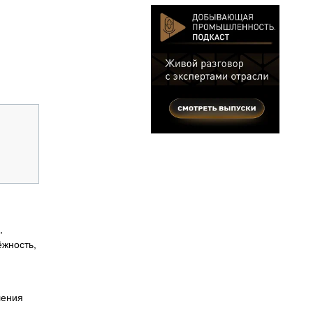
,
ёжность,
ления