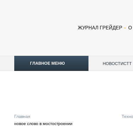
ЖУРНАЛ ГРЕЙДЕР
О
ГЛАВНОЕ МЕНЮ
НОВОСТИ
CTT
ТОПЛИВНЫЙ КРИЗИС
НОВОСТИ
CTT EXPO 2026
CTT EXPO 2025
КАК ПРОДЛИТЬ ЖИЗНЬ СПЕЦТЕХНИКЕ?
Главная
Техно
АНАЛИТИКА
новое слово в мостостроении
ОБЗОР РЫНКА