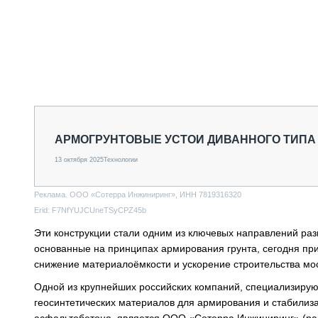
АРМОГРУНТОВЫЕ УСТОИ ДИВАННОГО ТИПА
13 октября 2025
Технологии
Реклама. ООО «Сотерра Инжиниринг», ИНН 7819316320
Erid: F7NfYUJCUneTSyCPZ45b
Эти конструкции стали одним из ключевых направлений раз
основанные на принципах армирования грунта, сегодня пр
снижение материалоёмкости и ускорение строительства мо
Одной из крупнейших российских компаний, специализиру
геосинтетических материалов для армирования и стабилиза