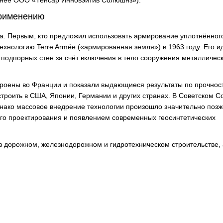
анее ООО «Тенсар Инновэйтив Солюшнз»).
применению
а. Первым, кто предложил использовать армирование уплотнённого
хнологию Terre Armée («армированная земля») в 1963 году. Его и
 подпорных стен за счёт включения в тело сооружения металличес
роены во Франции и показали выдающиеся результаты по прочнос
строить в США, Японии, Германии и других странах. В Советском С
однако массовое внедрение технологии произошло значительно поз
кого проектирования и появлением современных геосинтетических
в дорожном, железнодорожном и гидротехническом строительстве, 