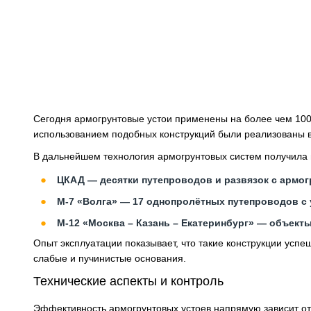
Сегодня армогрунтовые устои применены на более чем 100
использованием подобных конструкций были реализованы в 
В дальнейшем технология армогрунтовых систем получила
ЦКАД — десятки путепроводов и развязок с армо
М-7 «Волга» — 17 однопролётных путепроводов с 
М-12 «Москва – Казань – Екатеринбург» — объек
Опыт эксплуатации показывает, что такие конструкции усп
слабые и пучинистые основания.
Технические аспекты и контроль
Эффективность армогрунтовых устоев напрямую зависит от