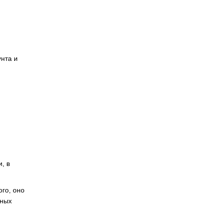
унта и
, в
го, оно
бных