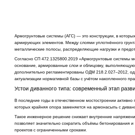
Армогрунтовые системы (АГС) — это конструкции, в которых
армирующих элементов. Между слоями уплотнённого грунта
металлические полосы, распределяющие нагрузки и пре
Согласно СП 472.1325800.2019 «Армогрунтовые системы мо
основание, армированные слои и облицовку, выполняющу
дополнительно регламентированы ОДМ 218.2.027–2012, од
актуализации нормативной базы с учётом накопленного пра
Устои диванного типа: современный этап разв
В последние годы в отечественном мостостроении активно 
которых крайняя опора заменяется на армонасыпь с дивано
Такое инженерное решение снижает внутренние напряжения
позволяет значительно сократить объёмы бетонирования и
проектов с ограниченными сроками.