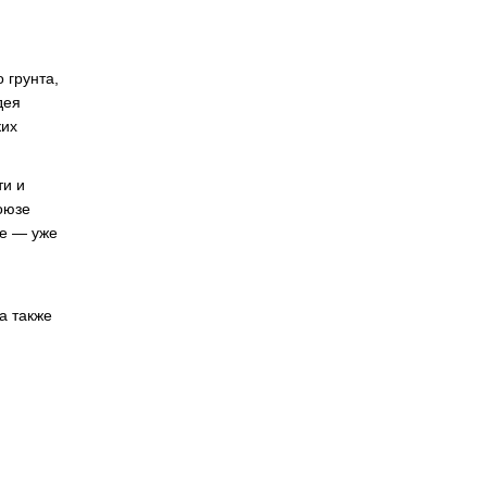
 грунта,
дея
ких
ти и
оюзе
же — уже
а также