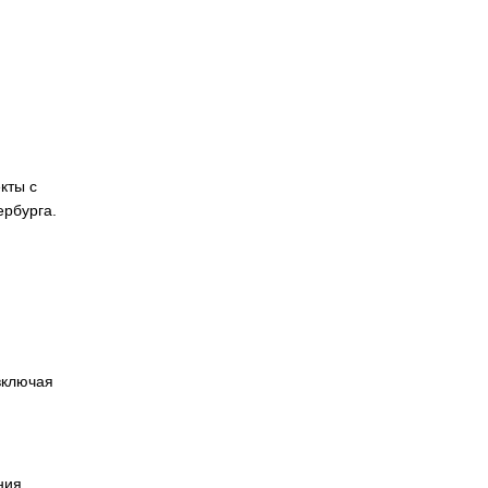
кты с
ербурга.
включая
ния