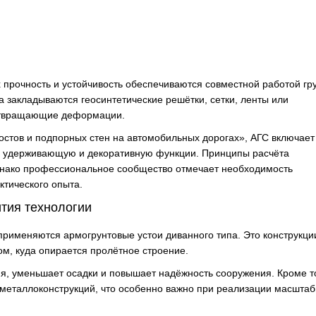
 прочность и устойчивость обеспечиваются совместной работой гр
 закладываются геосинтетические решётки, сетки, ленты или
дотвращающие деформации.
стов и подпорных стен на автомобильных дорогах», АГС включает
ю удерживающую и декоративную функции. Принципы расчёта
нако профессиональное сообщество отмечает необходимость
ктического опыта.
ития технологии
применяются армогрунтовые устои диванного типа. Это конструкции
м, куда опирается пролётное строение.
, уменьшает осадки и повышает надёжность сооружения. Кроме то
 металлоконструкций, что особенно важно при реализации масшта