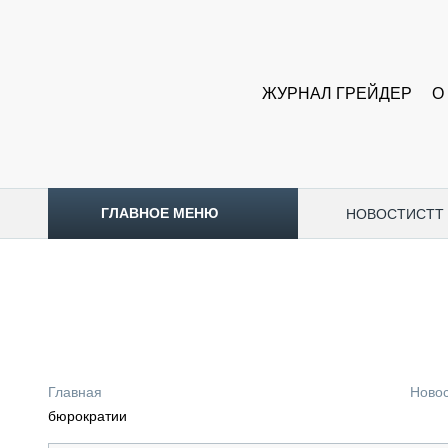
ЖУРНАЛ ГРЕЙДЕР
О
ГЛАВНОЕ МЕНЮ
НОВОСТИ
CTT
ТОПЛИВНЫЙ КРИЗИС
НОВОСТИ
CTT EXPO 2026
CTT EXPO 2025
КАК ПРОДЛИТЬ ЖИЗНЬ СПЕЦТЕХНИКЕ?
Главная
Ново
АНАЛИТИКА
бюрократии
ОБЗОР РЫНКА