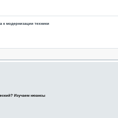
та к модернизации техники
ческий? Изучаем нюансы