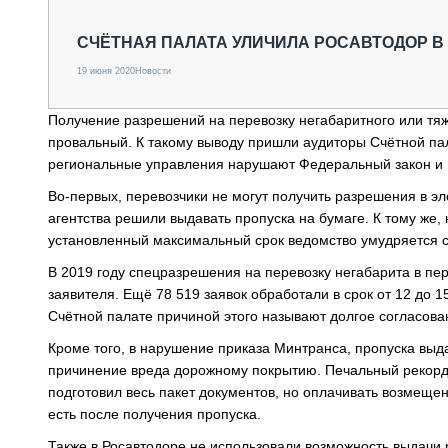
СПЕЦТЕХНИКА И ТРАНСПОРТ
ГРУЗОПЕРЕВОЗКИ
СЧЁТНАЯ ПАЛАТА УЛИЧИЛА РОСАВТОДОР 
ФИНАНСЫ, ЛИЗИНГ, СТРАХОВАНИЕ
19 июня 2020
Новости
ТЕХНИКА КРУПНЫМ ПЛАНОМ
ИСПЫТАТЕЛИ
Получение разрешений на перевозку негабаритного или тяж
ТЕХНОЛОГИИ
провальный. К такому выводу пришли аудиторы Счётной пал
ДОРОЖНАЯ ИНДУСТРИЯ
региональные управления нарушают Федеральный закон и 
СЕРВИСМЕНЫ
Во-первых, перевозчики не могут получить разрешения в э
агентства решили выдавать пропуска на бумаге. К тому же, 
установленный максимальный срок ведомство умудряется с
В 2019 году спецразрешения на перевозку негабарита в пе
заявителя. Ещё 78 519 заявок обработали в срок от 12 до 1
Счётной палате причиной этого называют долгое согласова
Кроме того, в нарушение приказа Минтранса, пропуска выда
причинение вреда дорожному покрытию. Печальный рекорд 
подготовил весь пакет документов, но оплачивать возмеще
есть после получения пропуска.
Также в Росавтодоре не использовали возможность выдачи