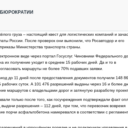
ОБЗОР ПРОШЕДШИХ МЕРОПРИЯТИЙ
КОММУ
БЛИЖАЙШИЕ МЕРОПРИЯТИЯ
ПАССА
В БЮРОКРАТИИ
СЕЛЬХ
ТЕХНИ
КАРЬЕ
ёлого груза – настоящий квест для логистических компаний и зача
аты России. После проверок они выяснили, что Росавтодор и его
ЛОГИС
приказы Министерства транспорта страны.
АВТОМ
лектронном виде через портал Госуслуг. Чиновники Федерального д
КОМПЛ
на их получение уходит в среднем 15 рабочих дней. Да и то в
огласовать маршруты не более 70% подавших заявки.
риод до 11 дней после предоставления документов получили 148 8
5 рабочих суток. А 101 476 разрешений выданы через 16 и более дн
ние маршрутов с владельцами дорог и затянутую разработку проект
вали только после того, как госучреждения подтверждали факт оп
выдачи разрешения – 112 дней, при том, что перевозчик вовремя
ние порчи асфальтобетона намеревался в соответствии с регламент
 разрешений в упрощённом порядке и не подключили управления в