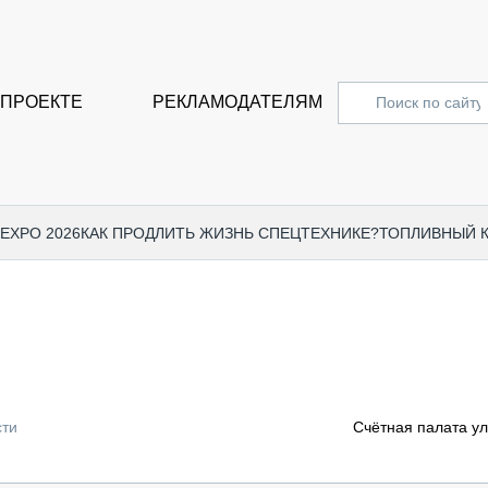
 ПРОЕКТЕ
РЕКЛАМОДАТЕЛЯМ
 EXPO 2026
КАК ПРОДЛИТЬ ЖИЗНЬ СПЕЦТЕХНИКЕ?
ТОПЛИВНЫЙ 
СПЕЦПРОЕКТЫ
СТАТЬ
EXPO CTT 2024
ДОРОЖ
EXPO CTT 2023
ГРУЗО
EXPO CTT 2022
КОММЕ
сти
Счётная палата ул
КОМТРАНС 2021
ПОДЪЁ
МЕРОПРИЯТИЯ
ПРИЦЕ