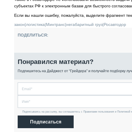
субъектах РФ к электронным базам для быстрого согласов
Если вы нашли ошибку, пожалуйста, выделите фрагмент те
закон
|
логистика
|
Минтранс
|
негабаритный груз
|
Росавтодор
ПОДЕЛИТЬСЯ:
Понравился материал?
Подпишитесь на Дайджест от “Грейдера” и получайте подборку луч
Подписываясь на рассылку, вы соглашаетесь с Правилами пользования и Политикой 
Подписаться