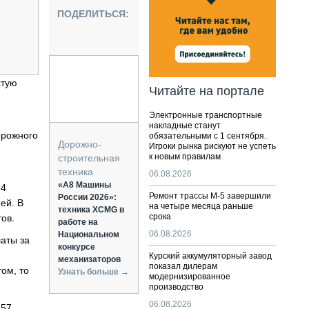
НАЛЬНАЯ ТЕХНИКА
ПОДЕЛИТЬСЯ:
ЖИРСКИЙ ТРАНСПОРТ
ОЗТЕХНИКА
КА СПЕЦИАЛЬНОГО НАЗНАЧЕНИЯ
РНАЯ ТЕХНИКА
стую
Читайте на портале
ТИКА И СКЛАД
Электронные транспортные
АТИЗАЦИЯ И ТЕХНОЛОГИИ
накладные станут
орожного
обязательными с 1 сентября.
ЕКТУЮЩИЕ И СЕРВИС
Дорожно-
Игроки рынка рискуют не успеть
к новым правилам
строительная
техника
06.08.2026
«А8 Машины
64
Ремонт трассы М-5 завершили
России 2026»:
ей. В
на четыре месяца раньше
техника XCMG в
срока
ов.
работе на
06.08.2026
Национальном
латы за
конкурсе
Курский аккумуляторный завод
механизаторов
показал дилерам
ом, то
Узнать больше →
модернизированное
производство
06.08.2026
 57