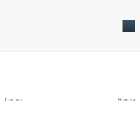
ТОПЛИВНЫЙ КРИЗИС
НОВОСТИ
CTT EXPO 2026
CTT EXPO 2025
КАК ПРОДЛИТЬ ЖИЗНЬ СПЕЦТЕХНИКЕ?
Главная
Новости
АНАЛИТИКА
ОБЗОР РЫНКА
ТЕХНИКА КРУПНЫМ ПЛАНОМ
ИСПЫТАТЕЛИ
ТЕХНОЛОГИИ
ДОРОЖНАЯ ИНДУСТРИЯ