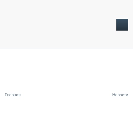
ТОПЛИВНЫЙ КРИЗИС
НОВОСТИ
CTT EXPO 2026
CTT EXPO 2025
КАК ПРОДЛИТЬ ЖИЗНЬ СПЕЦТЕХНИКЕ?
Главная
Новости
АНАЛИТИКА
ОБЗОР РЫНКА
ТЕХНИКА КРУПНЫМ ПЛАНОМ
ИСПЫТАТЕЛИ
ТЕХНОЛОГИИ
ДОРОЖНАЯ ИНДУСТРИЯ