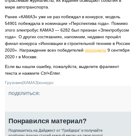
отраслевые журналисты, их издания освещают события в
мире автотранспорта.
Ранее «КАМАЗ» уже не раз побеждал в конкурсе, модель
54901 побеждала в номинации «Перспектива года». Помимо
этого электробус КАМАЗ — 6282 был признан «Электробусом
года». О других состязаниях, напомним, недавно прошёл
финал конкурса «Инновации в строительной технике в России
2020». Награждение всех победителей
проходило
9 сентября
2020 г в Москве.
Если вы нашли ошибку, пожалуйста, выделите фрагмент
текста и нажмите
Ctrl+Enter
.
Грузовик
|
КАМАЗ
|
конкурс
ПОДЕЛИТЬСЯ:
Понравился материал?
Подпишитесь на Дайджест от “Грейдера” и получайте
подборку лучших статей каждый месяц на свою почту!