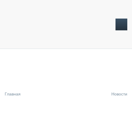
ТОПЛИВНЫЙ КРИЗИС
НОВОСТИ
CTT EXPO 2026
CTT EXPO 2025
КАК ПРОДЛИТЬ ЖИЗНЬ СПЕЦТЕХНИКЕ?
Главная
Новости
АНАЛИТИКА
ОБЗОР РЫНКА
ТЕХНИКА КРУПНЫМ ПЛАНОМ
ИСПЫТАТЕЛИ
ТЕХНОЛОГИИ
ДОРОЖНАЯ ИНДУСТРИЯ