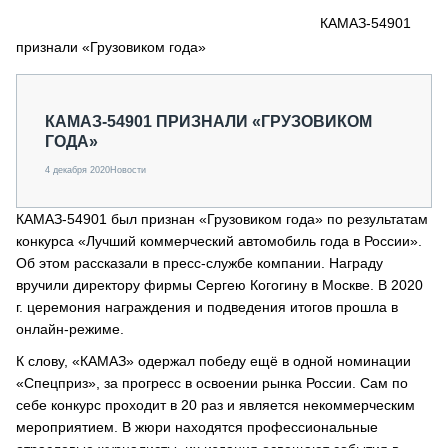
СЕРВИСМЕНЫ
КАМАЗ-54901
признали «Грузовиком года»
СПЕЦПРОЕКТЫ
МЕРОПРИЯТИЯ
СТАТЬИ ПО КАТЕГОРИЯМ ТЕХНИКИ
КАМАЗ-54901 ПРИЗНАЛИ «ГРУЗОВИКОМ
О ПРОЕКТЕ
ГОДА»
4 декабря 2020
Новости
КАМАЗ-54901 был признан «Грузовиком года» по результатам
конкурса «Лучший коммерческий автомобиль года в России».
Об этом рассказали в пресс-службе компании. Награду
вручили директору фирмы Сергею Когогину в Москве. В 2020
г. церемония награждения и подведения итогов прошла в
онлайн-режиме.
К слову, «КАМАЗ» одержал победу ещё в одной номинации
«Спецприз», за прогресс в освоении рынка России. Сам по
себе конкурс проходит в 20 раз и является некоммерческим
мероприятием. В жюри находятся профессиональные