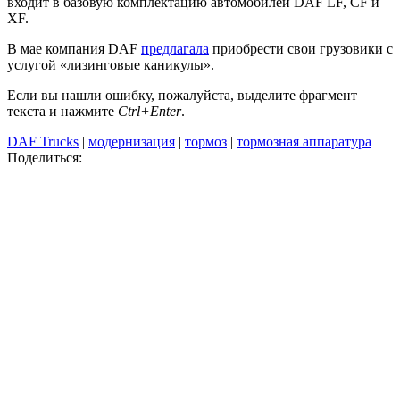
входит в базовую комплектацию автомобилей DAF LF, CF и
XF.
В мае компания DAF
предлагала
приобрести свои грузовики с
услугой «лизинговые каникулы».
Если вы нашли ошибку, пожалуйста, выделите фрагмент
текста и нажмите
Ctrl+Enter
.
DAF Trucks
|
модернизация
|
тормоз
|
тормозная аппаратура
Поделиться: