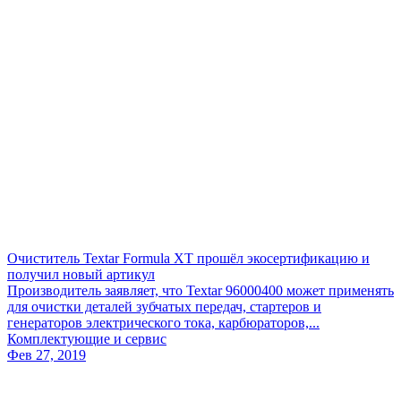
Очиститель Textar Formula XT прошёл экосертификацию и
получил новый артикул
Производитель заявляет, что Textar 96000400 может применять
для очистки деталей зубчатых передач, стартеров и
генераторов электрического тока, карбюраторов,...
Комплектующие и сервис
Фев 27, 2019