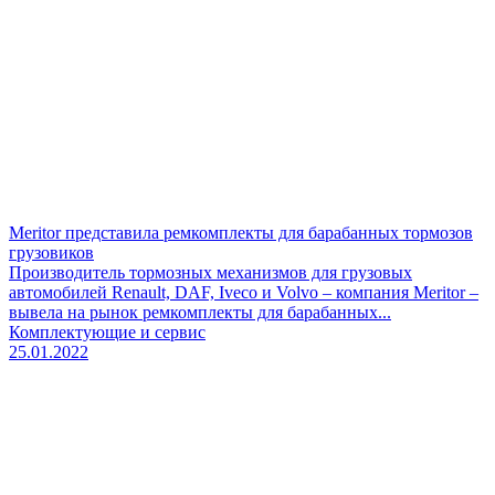
Meritor представила ремкомплекты для барабанных тормозов
грузовиков
Производитель тормозных механизмов для грузовых
автомобилей Renault, DAF, Iveco и Volvo – компания Meritor –
вывела на рынок ремкомплекты для барабанных...
Комплектующие и сервис
25.01.2022