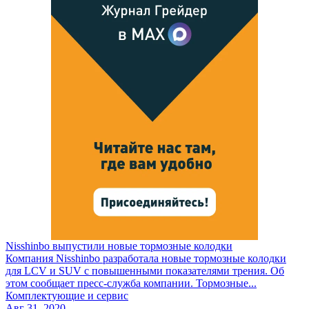
Nisshinbo выпустили новые тормозные колодки
Компания Nisshinbo разработала новые тормозные колодки
для LCV и SUV с повышенными показателями трения. Об
этом сообщает пресс-служба компании. Тормозные...
Комплектующие и сервис
Авг 31, 2020