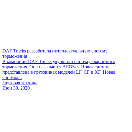
DAF Trucks разработала интеллектуальную систему
торможения
В компании DAF Trucks улучшили систему аварийного
торможения. Она называется AEBS-3. Новая система
представлена в грузовиках моделей LF, CF и XF. Новая
система...
Грузовая техника
Июн 30, 2020