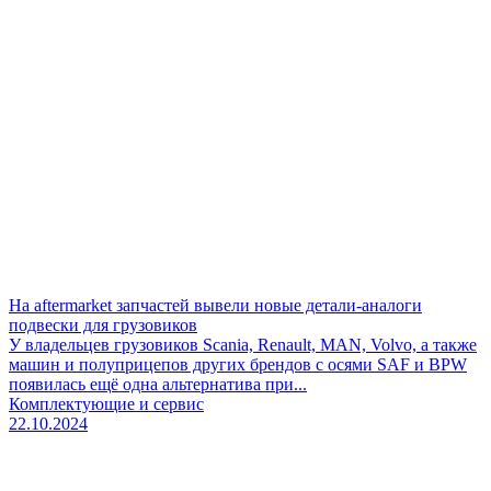
На aftermarket запчастей вывели новые детали-аналоги
подвески для грузовиков
У владельцев грузовиков Scania, Renault, MAN, Volvo, а также
машин и полуприцепов других брендов с осями SAF и BPW
появилась ещё одна альтернатива при...
Комплектующие и сервис
22.10.2024