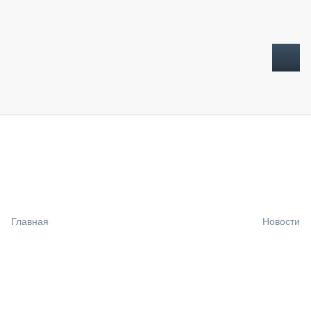
ТОПЛИВНЫЙ КРИЗИС
НОВОСТИ
CTT EXPO 2026
CTT EXPO 2025
КАК ПРОДЛИТЬ ЖИЗНЬ СПЕЦТЕХНИКЕ?
Главная
Новости
АНАЛИТИКА
ОБЗОР РЫНКА
ТЕХНИКА КРУПНЫМ ПЛАНОМ
ИСПЫТАТЕЛИ
ТЕХНОЛОГИИ
ДОРОЖНАЯ ИНДУСТРИЯ