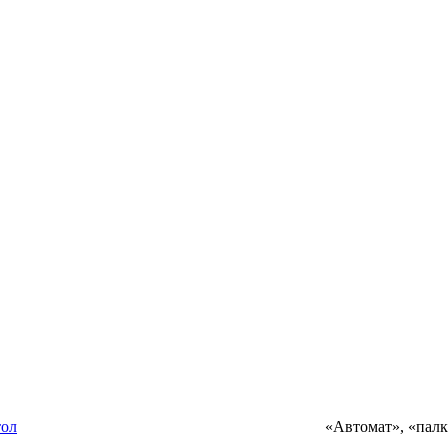
тол
«Автомат», «палк