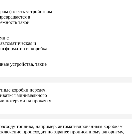
ром (то есть устройством
превращается в
дёжность такой
ми с
 автоматическая и
ансформатор и коробка
чные устройства, такие
стные коробки передач,
биваться минимального
ми потерями на прокачку
 расходу топлива, например, автоматизированным коробкам
реключение происходит по заранее прописанному алгоритму,