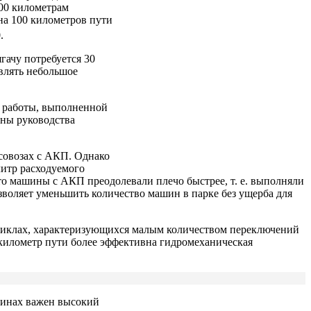
100 километрам
на 100 километров пути
.
гачу потребуется 30
авлять небольшое
й работы, выполненной
оны руководства
совозах с АКП. Однако
литр расходуемого
то машины с АКП преодолевали плечо быстрее, т. е. выполняли
воляет уменьшить количество машин в парке без ущерба для
 циклах, характеризующихся малым количеством переключений
 километр пути более эффективна гидромеханическая
шинах важен высокий