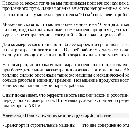
Нередко за расход топлива мы принимаем привычное нам как 
пройденного пути. Данная оценка зачастую неприменима к ком
3
расход топлива у мопеда с двигателем 50 см
составляет прибли
Можно ли сказать, что мопед более экономичен? Смотря для как
литров, тогда как на «экономичном» мопеде придется сделать о
курьерское отправление в соседний район вряд ли целесообразн
Для коммерческого транспорта более корректно сравнивать эф
на литр затраченного топлива. В своей работе мы часто стано
эксплуатирующих организаций, когда в их парк поступает техн
Например, один из заказчиков выразил недовольство, столкн
при более детальном рассмотрении оказалось, что машины с А
топлива сильно опережали такие же машины с механической ко
больше работы в единицу времени. Повышение продуктивности 
количества выполняемой парком работы.
Опыт показывает, что эффективность механической и роботиз
передач на километр пути. В тяжёлых условиях, с низкой сре
планетарная АКП».
Александр Нилов, технический инструктор John Deere
«Транспорт и строительные машины ― это две совершенно отд