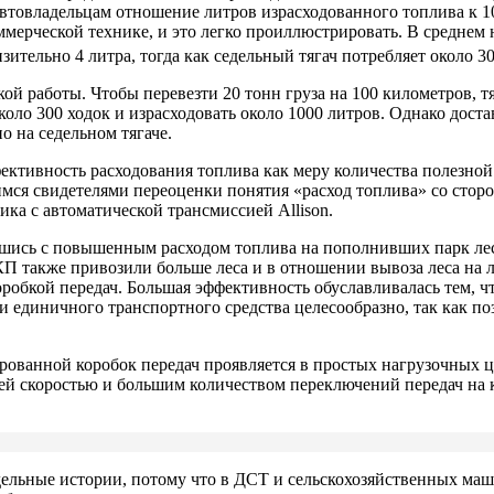
автовладельцам отношение литров израсходованного топлива к 
мерческой технике, и это легко проиллюстрировать. В среднем 
зительно 4 литра, тогда как седельный тягач потребляет около 30
ой работы. Чтобы перевезти 20 тонн груза на 100 километров, тя
коло 300 ходок и израсходовать около 1000 литров. Однако дост
о на седельном тягаче.
фективность расходования топлива как меру количества полезно
вимся свидетелями переоценки понятия «расход топлива» со стор
ика с автоматической трансмиссией Allison.
увшись с повышенным расходом топлива на пополнивших парк ле
КП также привозили больше леса и в отношении вывоза леса на 
робкой передач. Большая эффективность обуславливалась тем, ч
единичного транспортного средства целесообразно, так как поз
ированной коробок передач проявляется в простых нагрузочных
дней скоростью и большим количеством переключений передач на
ельные истории, потому что в ДСТ и сельскохозяйственных ма