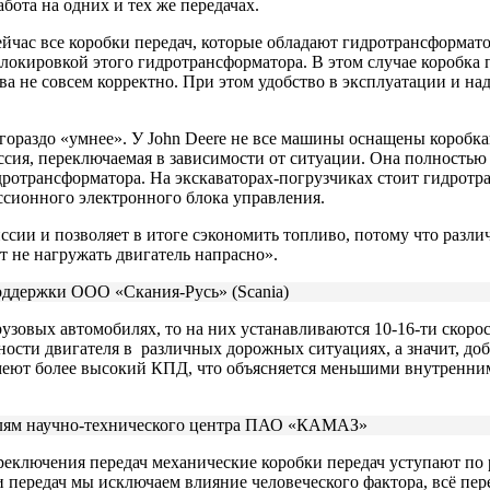
абота на одних и тех же передачах.
ейчас все коробки передач, которые обладают гидротрансформато
блокировкой этого гидротрансформатора. В этом случае коробка 
а не совсем корректно. При этом удобство в эксплуатации и на
гораздо «умнее». У John Deere не все машины оснащены коробка
ссия, переключаемая в зависимости от ситуации. Она полностью
дротрансформатора. На экскаваторах-погрузчиках стоит гидротр
ссионного электронного блока управления.
ссии и позволяет в итоге сэкономить топливо, потому что разли
т не нагружать двигатель напрасно».
оддержки ООО «Скания-Русь» (Scania)
рузовых автомобилях, то на них устанавливаются 10-16-ти скоро
ости двигателя в различных дорожных ситуациях, а значит, до
имеют более высокий КПД, что объясняется меньшими внутренни
билям научно-технического центра ПАО «КАМАЗ»
реключения передач механические коробки передач уступают по
ки передач мы исключаем влияние человеческого фактора, всё пе