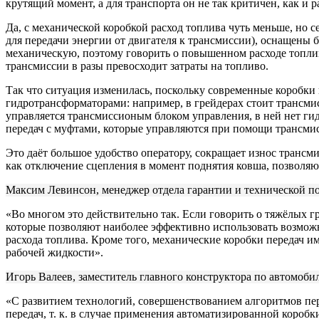
крутящий момент, а для транспорта он не так критичен, как и р
Да, с механической коробкой расход топлива чуть меньше, но с
для передачи энергии от двигателя к трансмиссии), оснащены 
механическую, поэтому говорить о повышенном расходе топлив
трансмиссии в разы превосходит затраты на топливо.
Так что ситуация изменилась, поскольку современные коробки 
гидротрансформаторами: например, в грейдерах стоит трансми
управляется трансмиссионым блоком управления, в ней нет ги
передач с муфтами, которые управляются при помощи трансми
Это даёт большое удобство оператору, сокращает износ трансми
как отключение сцепления в момент поднятия ковша, позволяю
Максим Левинсон, менеджер отдела гарантии и технической п
«Во многом это действительно так. Если говорить о тяжёлых г
которые позволяют наиболее эффективно использовать возможн
расхода топлива. Кроме того, механические коробки передач 
рабочей жидкости».
Игорь Валеев, заместитель главного конструктора по автомо
«С развитием технологий, совершенствованием алгоритмов пе
передач, т. к. в случае применения автоматизированной короб