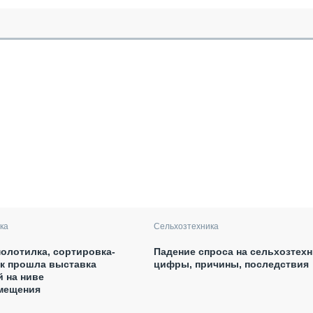
ка
Сельхозтехника
олотилка, сортировка-
Падение спроса на сельхозтехн
ак прошла выставка
цифры, причины, последствия
 на ниве
мещения