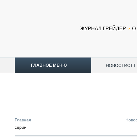
ЖУРНАЛ ГРЕЙДЕР
О
ГЛАВНОЕ МЕНЮ
НОВОСТИ
CTT
ТОПЛИВНЫЙ КРИЗИС
НОВОСТИ
CTT EXPO 2026
CTT EXPO 2025
КАК ПРОДЛИТЬ ЖИЗНЬ СПЕЦТЕХНИКЕ?
Главная
Ново
АНАЛИТИКА
серии
ОБЗОР РЫНКА