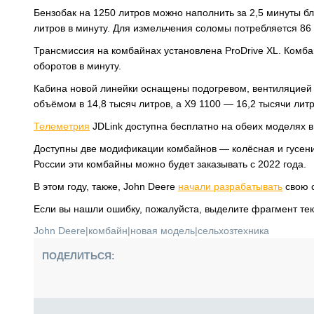
Бензобак на 1250 литров можно наполнить за 2,5 минуты бл
литров в минуту. Для измельчения соломы потребляется 86
Трансмиссия на комбайнах установлена ProDrive XL. Комбай
оборотов в минуту.
Кабина новой линейки оснащены подогревом, вентиляцией 
объёмом в 14,8 тысяч литров, а X9 1100 — 16,2 тысячи литр
Телеметрия
JDLink доступна бесплатно на обеих моделях в
Доступны две модификации комбайнов — колёсная и гусени
России эти комбайны можно будет заказывать с 2022 года.
В этом году, также, John Deere
начали разрабатывать
свою с
Если вы нашли ошибку, пожалуйста, выделите фрагмент те
John Deere
|
комбайн
|
новая модель
|
сельхозтехника
ПОДЕЛИТЬСЯ: