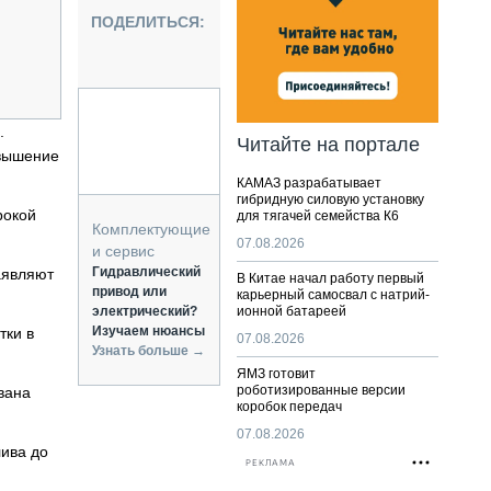
НАЛЬНАЯ ТЕХНИКА
ПОДЕЛИТЬСЯ:
ЖИРСКИЙ ТРАНСПОРТ
ОЗТЕХНИКА
КА СПЕЦИАЛЬНОГО НАЗНАЧЕНИЯ
РНАЯ ТЕХНИКА
.
Читайте на портале
овышение
ТИКА И СКЛАД
КАМАЗ разрабатывает
АТИЗАЦИЯ И ТЕХНОЛОГИИ
гибридную силовую установку
рокой
для тягачей семейства К6
ЕКТУЮЩИЕ И СЕРВИС
Комплектующие
07.08.2026
и сервис
Гидравлический
аявляют
В Китае начал работу первый
привод или
карьерный самосвал с натрий-
электрический?
ионной батареей
Изучаем нюансы
тки в
07.08.2026
Узнать больше →
ЯМЗ готовит
роботизированные версии
вана
коробок передач
07.08.2026
лива до
РЕКЛАМА