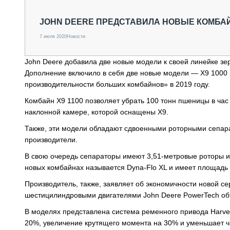
СПЕЦТЕХНИКА И ТРАНСПОРТ
ГРУЗОПЕРЕВОЗКИ
JOHN DEERE ПРЕДСТАВИЛА НОВЫЕ КОМБА
ФИНАНСЫ, ЛИЗИНГ, СТРАХОВАНИЕ
7 июля 2020
Новости
ТЕХНИКА КРУПНЫМ ПЛАНОМ
ИСПЫТАТЕЛИ
John Deere добавила две новые модели к своей линейке зе
ТЕХНОЛОГИИ
Дополнение включило в себя две новые модели — X9 1000 
ДОРОЖНАЯ ИНДУСТРИЯ
производительности больших комбайнов» в 2019 году.
СЕРВИСМЕНЫ
Комбайн X9 1100 позволяет убрать 100 тонн пшеницы в час
наклонной камере, которой оснащены X9.
Также, эти модели обладают сдвоенными роторными сепарат
производители.
В свою очередь сепараторы имеют 3,51-метровые роторы и
новых комбайнах называется Dyna-Flo XL и имеет площадь 
Производитель, также, заявляет об экономичности новой се
шестицилиндровыми двигателями John Deere PowerTech об
В моделях представлена система ременного привода Hаrves
20%, увеличение крутящего момента на 30% и уменьшает ч