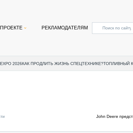
 ПРОЕКТЕ
РЕКЛАМОДАТЕЛЯМ
 EXPO 2026
КАК ПРОДЛИТЬ ЖИЗНЬ СПЕЦТЕХНИКЕ?
ТОПЛИВНЫЙ 
СПЕЦПРОЕКТЫ
СТАТЬ
EXPO CTT 2024
ДОРОЖ
EXPO CTT 2023
ГРУЗО
EXPO CTT 2022
КОММЕ
сти
John Deere предс
КОМТРАНС 2021
ПОДЪЁ
МЕРОПРИЯТИЯ
ПРИЦЕ