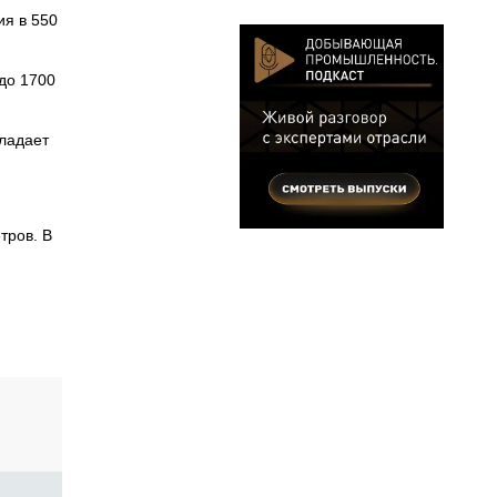
ия в 550
 до 1700
ладает
тров. В