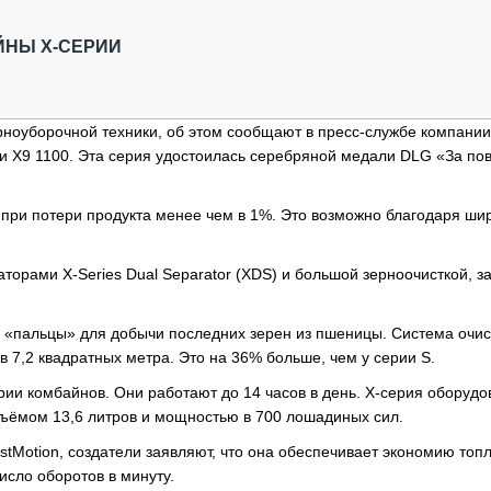
ОБЗОР ПРОШЕДШИХ МЕРОПРИЯТИЙ
КОММУ
БЛИЖАЙШИЕ МЕРОПРИЯТИЯ
ПАССА
ЙНЫ X-СЕРИИ
СЕЛЬХ
ТЕХНИ
КАРЬЕ
рноуборочной техники, об этом сообщают в пресс-службе компании
и X9 1100. Эта серия удостоилась серебряной медали DLG «За п
ЛОГИС
АВТОМ
 при потери продукта менее чем в 1%. Это возможно благодаря ши
КОМПЛ
орами X-Series Dual Separator (XDS) и большой зерноочисткой, з
 «пальцы» для добычи последних зерен из пшеницы. Система очис
в 7,2 квадратных метра. Это на 36% больше, чем у серии S.
рии комбайнов. Они работают до 14 часов в день. X-серия оборудо
ъёмом 13,6 литров и мощностью в 700 лошадиных сил.
tMotion, создатели заявляют, что она обеспечивает экономию топ
исло оборотов в минуту.