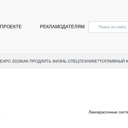
 ПРОЕКТЕ
РЕКЛАМОДАТЕЛЯМ
 EXPO 2026
КАК ПРОДЛИТЬ ЖИЗНЬ СПЕЦТЕХНИКЕ?
ТОПЛИВНЫЙ 
СПЕЦПРОЕКТЫ
СТАТЬ
EXPO CTT 2024
ДОРОЖ
EXPO CTT 2023
ГРУЗО
EXPO CTT 2022
КОММЕ
с
Лакокрасочные сист
КОМТРАНС 2021
ПОДЪЁ
МЕРОПРИЯТИЯ
ПРИЦЕ