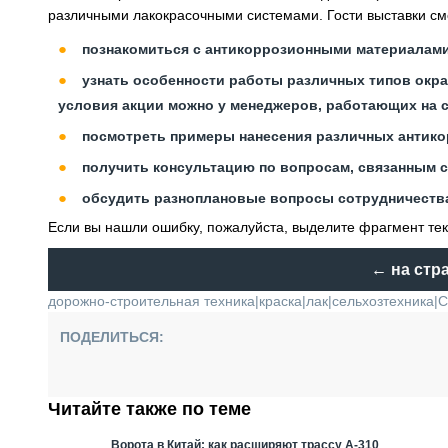
различными лакокрасочными системами. Гости выставки смо
познакомиться с антикоррозионными материалами
узнать особенности работы различных типов окрас
условия акции можно у менеджеров, работающих на с
посмотреть примеры нанесения различных антик
получить консультацию по вопросам, связанным 
обсудить разноплановые вопросы сотрудничеств
Если вы нашли ошибку, пожалуйста, выделите фрагмент те
← на стр
дорожно-строительная техника
|
краска
|
лак
|
сельхозтехника
|
С
ПОДЕЛИТЬСЯ:
Читайте также по теме
Ворота в Китай: как расширяют трассу А-310