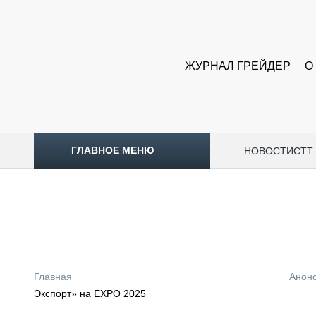
ЖУРНАЛ ГРЕЙДЕР
О
ГЛАВНОЕ МЕНЮ
НОВОСТИ
CTT
ТОПЛИВНЫЙ КРИЗИС
НОВОСТИ
CTT EXPO 2026
CTT EXPO 2025
КАК ПРОДЛИТЬ ЖИЗНЬ СПЕЦТЕХНИКЕ?
Главная
Анон
АНАЛИТИКА
Экспорт» на EXPO 2025
ОБЗОР РЫНКА