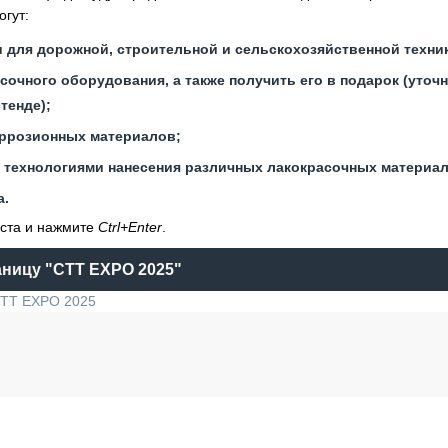
гут:
 для дорожной, строительной и сельскохозяйственной техни
очного оборудования, а также получить его в подарок (уточ
тенде);
оррозионных материалов;
с технологиями нанесения различных лакокрасочных материа
а.
кста и нажмите
Ctrl+Enter
.
аницу
"CTT EXPO 2025"
ТТ EXPO 2025