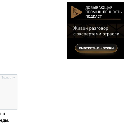
 Экспорт»
й и
реды,