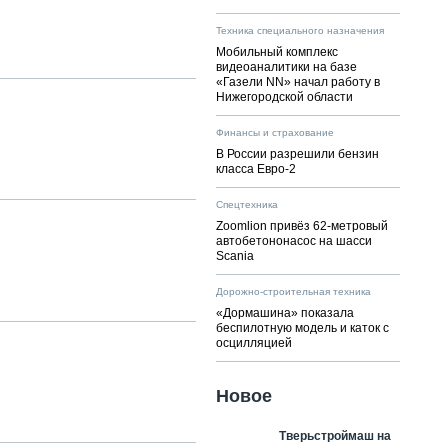
Техника специального назначения
Мобильный комплекс
видеоаналитики на базе
«Газели NN» начал работу в
Нижегородской области
Финансы и страхование
В России разрешили бензин
класса Евро-2
Спецтехника
Zoomlion привёз 62-метровый
автобетононасос на шасси
Scania
Дорожно-строительная техника
«Дормашина» показала
беспилотную модель и каток с
осцилляцией
Новое
Тверьстроймаш на