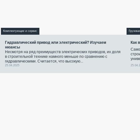
Комплектующие и сервис
Грузова
Гидравлический привод или электрический? Изучаем
Как 
нюансы
Само
Несмотря на ряд преимуществ электрических приводов, их доля
стро
в строительной технике намного меньше по сравнению с
унив
гидравлическими. Считается, что высокую...
25.04.2025
25.04.