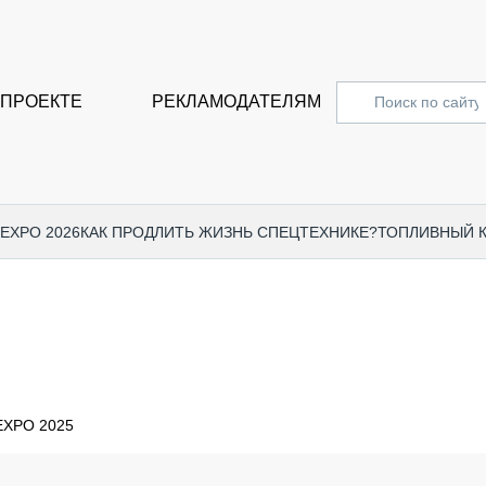
 ПРОЕКТЕ
РЕКЛАМОДАТЕЛЯМ
 EXPO 2026
КАК ПРОДЛИТЬ ЖИЗНЬ СПЕЦТЕХНИКЕ?
ТОПЛИВНЫЙ 
СПЕЦПРОЕКТЫ
СТАТЬ
EXPO CTT 2024
ДОРОЖ
EXPO CTT 2023
ГРУЗО
EXPO CTT 2022
КОММЕ
EXPO 2025
КОМТРАНС 2021
ПОДЪЁ
МЕРОПРИЯТИЯ
ПРИЦЕ