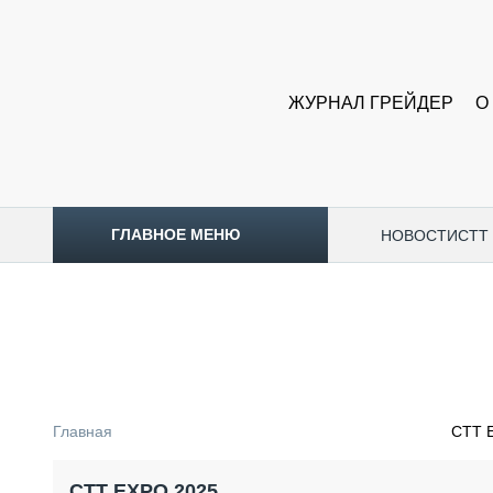
ЖУРНАЛ ГРЕЙДЕР
О
ГЛАВНОЕ МЕНЮ
НОВОСТИ
CTT
ТОПЛИВНЫЙ КРИЗИС
НОВОСТИ
CTT EXPO 2026
CTT EXPO 2025
КАК ПРОДЛИТЬ ЖИЗНЬ СПЕЦТЕХНИКЕ?
Главная
СТТ 
АНАЛИТИКА
ОБЗОР РЫНКА
СТТ EXPO 2025