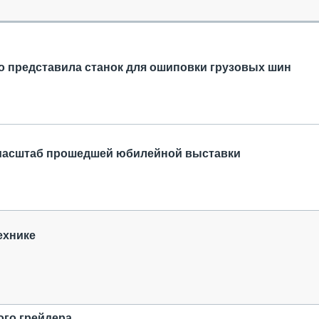
ОБЗОР ПРОШЕДШИХ МЕРОПРИЯТИЙ
КОММУ
БЛИЖАЙШИЕ МЕРОПРИЯТИЯ
ПАССА
СЕЛЬХ
ТЕХНИ
o представила станок для ошиповки грузовых шин
КАРЬЕ
ЛОГИС
АВТОМ
КОМПЛ
и масштаб прошедшей юбилейной выставки
ехнике
ого грейдера