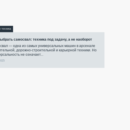
я техника
выбрать самосвал: техника под задачу, а не наоборот
свал — одна из самых универсальных машин в арсенале
ительной, дорожно-строительной и карьерной техники. Но
ерсальность не означает...
2025