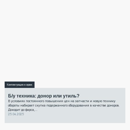
Комплектующие и сервис
Б/у техника: донор или утиль?
В условиях постоянного повышения цен на запчасти и новую технику
обороты набирает скупка подержанного оборудования в качестве доноров.
Доходит до фарса,...
25.04.2025