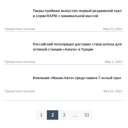
Тверьстроймаш выпустил первый раздвижной трал
в серии RAPID с минимальной массой
Прицепная техника
Мар 20, 2026
Российский полуприцеп доставил створ шлюза для
атомной станции «Аккую» в Турции
Прицепная техника
Мар 3, 2026
Компания «Манак-Авто» представила 7-осный трал
Прицепная техника
Фев 24, 2026
Пагинация
1
2
3
…
31
записей