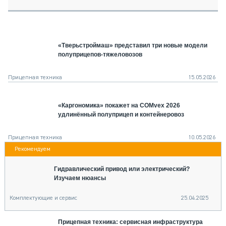
СЕРВИСМЕНЫ
СПЕЦПРОЕКТЫ
МЕРОПРИЯТИЯ
«Тверьстроймаш» представил три новые модели
СТАТЬИ ПО КАТЕГОРИЯМ ТЕХНИКИ
полуприцепов-тяжеловозов
О ПРОЕКТЕ
Прицепная техника
15.05.2026
«Каргономика» покажет на COMvex 2026
удлинённый полуприцеп и контейнеровоз
Прицепная техника
10.05.2026
Гидравлический привод или электрический?
Изучаем нюансы
Комплектующие и сервис
25.04.2025
Прицепная техника: сервисная инфраструктура