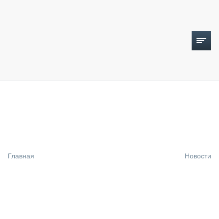
ТОПЛИВНЫЙ КРИЗИС
НОВОСТИ
CTT EXPO 2026
CTT EXPO 2025
КАК ПРОДЛИТЬ ЖИЗНЬ СПЕЦТЕХНИКЕ?
Главная
Новости
АНАЛИТИКА
ОБЗОР РЫНКА
ТЕХНИКА КРУПНЫМ ПЛАНОМ
ИСПЫТАТЕЛИ
ТЕХНОЛОГИИ
ДОРОЖНАЯ ИНДУСТРИЯ