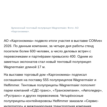
Удлиненный тентовый полуприцеп Wagnermaier. Фото: АО
«Каргономика».
АО «Каргономика» подвело итоги участия в выставке COMvex
2026. По данным компании, за четыре дня работы стенд
посетили более 600 человек, а число деловых встреч с
перевозчиками и партнёрами превысило 400. Одним из
заметных экспонатов стал новый тентовый полуприцеп
Wagnermaier длиной 17 м.
На выставке торговый дом «Каргономика» подписал
соглашения на поставку 555 полуприцепов Wagnermaier и
Helfimmer. Тентовые полуприцепы Wagnermaier пополнят
парки компаний «СДС-транс», «Транскомпани», «Автолидер»,
«Рустранс» и других перевозчиков. Четырёхосные
полуприцепы-контейнеровозы Helfimmer заказали «Сервис-
интегратор» и международная транспортная компания