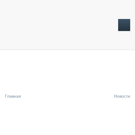
ТОПЛИВНЫЙ КРИЗИС
НОВОСТИ
CTT EXPO 2026
CTT EXPO 2025
КАК ПРОДЛИТЬ ЖИЗНЬ СПЕЦТЕХНИКЕ?
Главная
Новости
АНАЛИТИКА
ОБЗОР РЫНКА
ТЕХНИКА КРУПНЫМ ПЛАНОМ
ИСПЫТАТЕЛИ
ТЕХНОЛОГИИ
ДОРОЖНАЯ ИНДУСТРИЯ