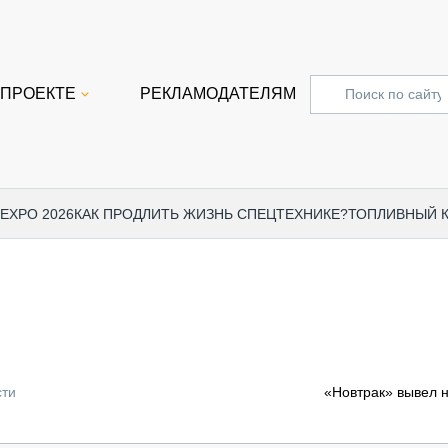
 ПРОЕКТЕ
РЕКЛАМОДАТЕЛЯМ
 EXPO 2026
КАК ПРОДЛИТЬ ЖИЗНЬ СПЕЦТЕХНИКЕ?
ТОПЛИВНЫЙ 
СПЕЦПРОЕКТЫ
СТАТЬ
EXPO CTT 2024
ДОРОЖ
EXPO CTT 2023
ГРУЗО
EXPO CTT 2022
КОММЕ
сти
«Новтрак» вывел 
КОМТРАНС 2021
ПОДЪЁ
МЕРОПРИЯТИЯ
ПРИЦЕ