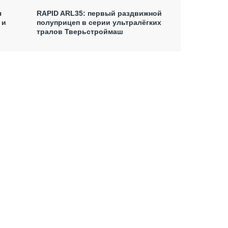
я
RAPID ARL35: первый раздвижной
 и
полуприцеп в серии ультралёгких
тралов Тверьстроймаш