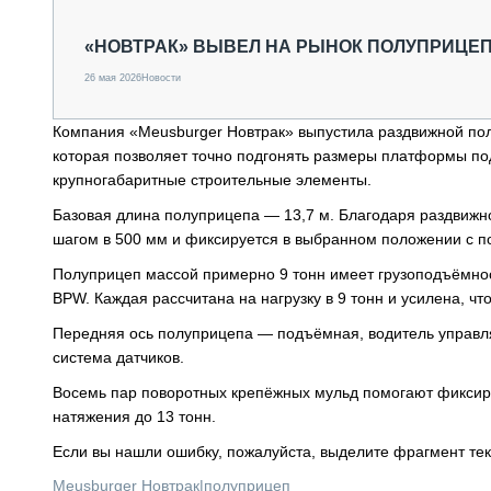
СПЕЦТЕХНИКА И ТРАНСПОРТ
ГРУЗОПЕРЕВОЗКИ
«НОВТРАК» ВЫВЕЛ НА РЫНОК ПОЛУПРИЦЕП
ФИНАНСЫ, ЛИЗИНГ, СТРАХОВАНИЕ
26 мая 2026
Новости
ТЕХНИКА КРУПНЫМ ПЛАНОМ
ИСПЫТАТЕЛИ
Компания «Meusburger Новтрак» выпустила раздвижной по
ТЕХНОЛОГИИ
которая позволяет точно подгонять размеры платформы под
ДОРОЖНАЯ ИНДУСТРИЯ
крупногабаритные строительные элементы.
СЕРВИСМЕНЫ
Базовая длина полуприцепа — 13,7 м. Благодаря раздвижно
шагом в 500 мм и фиксируется в выбранном положении с 
Полуприцеп массой примерно 9 тонн имеет грузоподъёмнос
BPW. Каждая рассчитана на нагрузку в 9 тонн и усилена, 
Передняя ось полуприцепа — подъёмная, водитель управля
система датчиков.
Восемь пар поворотных крепёжных мульд помогают фиксиро
натяжения до 13 тонн.
Если вы нашли ошибку, пожалуйста, выделите фрагмент те
Meusburger Новтрак
|
полуприцеп