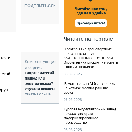
НАЛЬНАЯ ТЕХНИКА
ПОДЕЛИТЬСЯ:
ЖИРСКИЙ ТРАНСПОРТ
ОЗТЕХНИКА
КА СПЕЦИАЛЬНОГО НАЗНАЧЕНИЯ
РНАЯ ТЕХНИКА
,
Читайте на портале
ТИКА И СКЛАД
Электронные транспортные
АТИЗАЦИЯ И ТЕХНОЛОГИИ
накладные станут
тся с
обязательными с 1 сентября.
ЕКТУЮЩИЕ И СЕРВИС
Комплектующие
Игроки рынка рискуют не успеть
к новым правилам
и сервис
Гидравлический
еской
06.08.2026
привод или
электрический?
Ремонт трассы М-5 завершили
на четыре месяца раньше
Изучаем нюансы
ирует
срока
Узнать больше →
06.08.2026
Курский аккумуляторный завод
показал дилерам
модернизированное
производство
06.08.2026