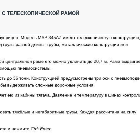
ОБЗОР ПРОШЕДШИХ МЕРОПРИЯТИЙ
КОММУ
БЛИЖАЙШИЕ МЕРОПРИЯТИЯ
ПАССА
 С ТЕЛЕСКОПИЧЕСКОЙ РАМОЙ
СЕЛЬХ
ТЕХНИ
КАРЬЕ
луприцеп. Модель MSP 345AZ имеет телескопическую конструкцию
 грузы разной длины: трубы, металлические конструкции или
ЛОГИС
АВТОМ
й центральной раме его можно удлинить до 20,7 м. Рама выдвигае
КОМПЛ
помощью пневмосистемы.
ть до 36 тонн. Конструкцией предусмотрены три оси с пневмоподв
чтобы выдерживать сложные дорожные условия.
ет ею из кабины тягача. Давление и температуру в шинах контрол
вать тяжёлые и негабаритные грузы. Каждая рассчитана на силу
кста и нажмите
Ctrl+Enter
.