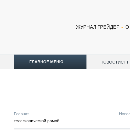
ЖУРНАЛ ГРЕЙДЕР
О
ГЛАВНОЕ МЕНЮ
НОВОСТИ
CTT
ТОПЛИВНЫЙ КРИЗИС
НОВОСТИ
CTT EXPO 2026
CTT EXPO 2025
КАК ПРОДЛИТЬ ЖИЗНЬ СПЕЦТЕХНИКЕ?
Главная
Ново
АНАЛИТИКА
телескопической рамой
ОБЗОР РЫНКА