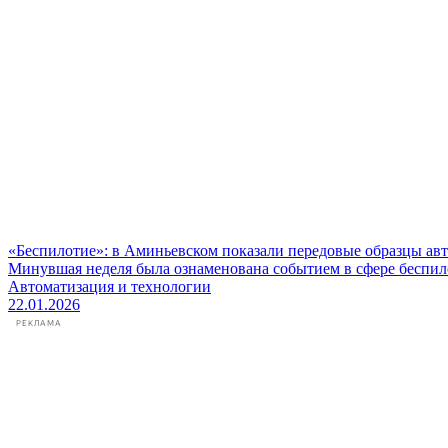
«Беспилотие»: в Аминьевском показали передовые образцы ав
Минувшая неделя была ознаменована событием в сфере беспило
Автоматизация и технологии
22.01.2026
РЕКЛАМА