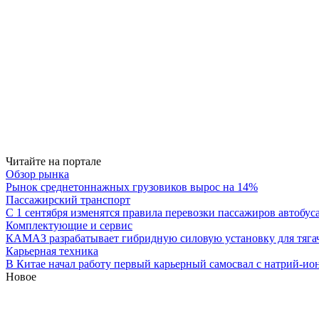
Читайте на портале
Обзор рынка
Рынок среднетоннажных грузовиков вырос на 14%
Пассажирский транспорт
С 1 сентября изменятся правила перевозки пассажиров автобус
Комплектующие и сервис
КАМАЗ разрабатывает гибридную силовую установку для тяга
Карьерная техника
В Китае начал работу первый карьерный самосвал с натрий-ио
Новое