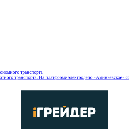
тономного транспорта
тного транспорта. На платформе электродепо «Аминьевское» сос