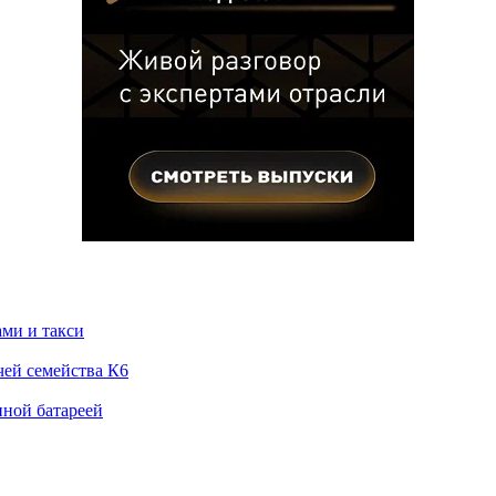
ами и такси
чей семейства К6
нной батареей