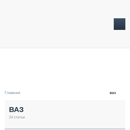
ТОПЛИВНЫЙ КРИЗИС
НОВОСТИ
CTT EXPO 2026
CTT EXPO 2025
КАК ПРОДЛИТЬ ЖИЗНЬ СПЕЦТЕХНИКЕ?
Главная
ваз
АНАЛИТИКА
ОБЗОР РЫНКА
ВАЗ
ТЕХНИКА КРУПНЫМ ПЛАНОМ
ИСПЫТАТЕЛИ
24
статьи
ТЕХНОЛОГИИ
ДОРОЖНАЯ ИНДУСТРИЯ