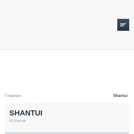
ТОПЛИВНЫЙ КРИЗИС
НОВОСТИ
CTT EXPO 2026
CTT EXPO 2025
КАК ПРОДЛИТЬ ЖИЗНЬ СПЕЦТЕХНИКЕ?
Главная
Shantui
АНАЛИТИКА
ОБЗОР РЫНКА
SHANTUI
ТЕХНИКА КРУПНЫМ ПЛАНОМ
ИСПЫТАТЕЛИ
42
статьи
ТЕХНОЛОГИИ
ДОРОЖНАЯ ИНДУСТРИЯ