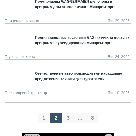
Полуприцепы WAGNERMAIER включены в
программу льготного лизинга Минпромторга
Прицепная техника
Янв 29, 2026
Полноприводные грузовики БАЗ получили доступ к
программе субсидирования Минпромторга
Грузовая техника
Янв 24, 2026
Отечественные автопроизводители наращивают
предложение техники для туротрасли
Пассажирский транспорт
Янв 10, 2026
Пагинация
1
2
3
…
8
записей