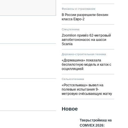
Финансы и страхование
В России разрешили бензин
класса Евро-2
Спецтехника
Zoomlion привёз 62-метровый
автобетононасос на шасси
Scania
Дорожно-строительная техника
«Дормашина» показала
беспилотную модель и каток с
осцилляцией
Сельхозтехника
«Ростсельмаш» вывел на
полевые испытания 9-
метровую очёсывающую жатку
Новое
Тверьстроймаш на
COMVEX 2026: