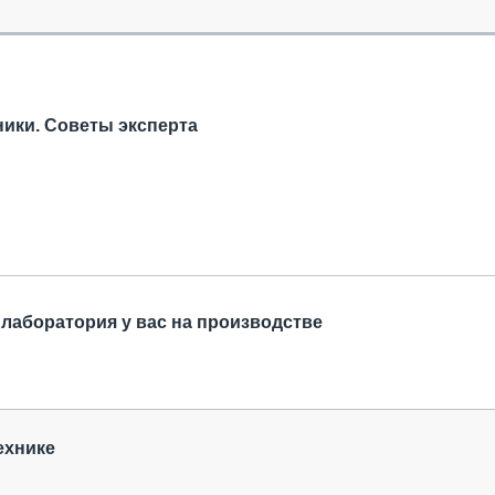
ОБЗОР ПРОШЕДШИХ МЕРОПРИЯТИЙ
КОММУ
БЛИЖАЙШИЕ МЕРОПРИЯТИЯ
ПАССА
СЕЛЬХ
ТЕХНИ
ники. Советы эксперта
КАРЬЕ
ЛОГИС
АВТОМ
КОМПЛ
 лаборатория у вас на производстве
ехнике