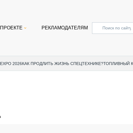
 ПРОЕКТЕ
РЕКЛАМОДАТЕЛЯМ
 EXPO 2026
КАК ПРОДЛИТЬ ЖИЗНЬ СПЕЦТЕХНИКЕ?
ТОПЛИВНЫЙ 
СПЕЦПРОЕКТЫ
СТАТЬ
EXPO CTT 2024
ДОРОЖ
EXPO CTT 2023
ГРУЗО
EXPO CTT 2022
КОММЕ
а
КОМТРАНС 2021
ПОДЪЁ
МЕРОПРИЯТИЯ
ПРИЦЕ