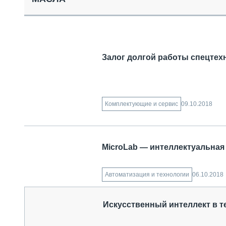
СПЕЦТЕХНИКА И ТРАНСПОРТ
ГРУЗОПЕРЕВОЗКИ
ФИНАНСЫ, ЛИЗИНГ, СТРАХОВАНИЕ
ТЕХНИКА КРУПНЫМ ПЛАНОМ
ИСПЫТАТЕЛИ
Залог долгой работы спецтех
ТЕХНОЛОГИИ
ДОРОЖНАЯ ИНДУСТРИЯ
СЕРВИСМЕНЫ
09.10.2018
Комплектующие и сервис
MicroLab — интеллектуальная
06.10.2018
Автоматизация и технологии
Искусственный интеллект в т