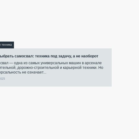
я техника
выбрать самосвал: техника под задачу, а не наоборот
свал — одна из самых универсальных машин в арсенале
ительной, дорожно-строительной и карьерной техники. Но
ерсальность не означает...
2025