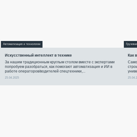
Автоматизация и технологии
Грузова
Искусственный интеллект в технике
Как 
За нашим традиционным круглым столом вместе с экспертами
Само
попробуем разобраться, как помогают автоматизация и ИИ в
стро
работе операторов/водителей спецтехники,...
унив
25.04.2025
25.04.