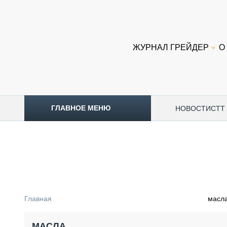
ЖУРНАЛ ГРЕЙДЕР
О
ГЛАВНОЕ МЕНЮ
НОВОСТИ
CTT
ТОПЛИВНЫЙ КРИЗИС
НОВОСТИ
CTT EXPO 2026
CTT EXPO 2025
КАК ПРОДЛИТЬ ЖИЗНЬ СПЕЦТЕХНИКЕ?
Главная
масл
АНАЛИТИКА
ОБЗОР РЫНКА
МАСЛА