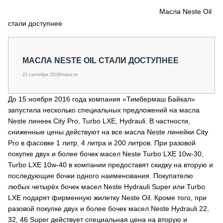
СЕРВИСМЕНЫ
Масла Neste Oil
стали доступнее
СПЕЦПРОЕКТЫ
МЕРОПРИЯТИЯ
СТАТЬИ ПО КАТЕГОРИЯМ ТЕХНИКИ
МАСЛА NESTE OIL СТАЛИ ДОСТУПНЕЕ
О ПРОЕКТЕ
21 сентября 2016
Новости
До 15 ноября 2016 года компания «Тимбермаш Байкал»
запустила несколько специальных предложений на масла
Neste линеек City Pro, Turbo LXE, Hydrauli. В частности,
сниженные цены действуют на все масла Neste линейки City
Pro в фасовке 1 литр, 4 литра и 200 литров. При разовой
покупке двух и более бочек масел Neste Turbo LXE 10w-30,
Turbo LXE 10w-40 в компании предоставят скидку на вторую и
последующие бочки одного наименования. Покупателю
любых четырёх бочек масел Neste Hydrauli Super или Turbo
LXE подарят фирменную жилетку Neste Oil. Кроме того, при
разовой покупке двух и более бочек масел Neste Hydrauli 22,
32, 46 Super действует специальная цена на вторую и