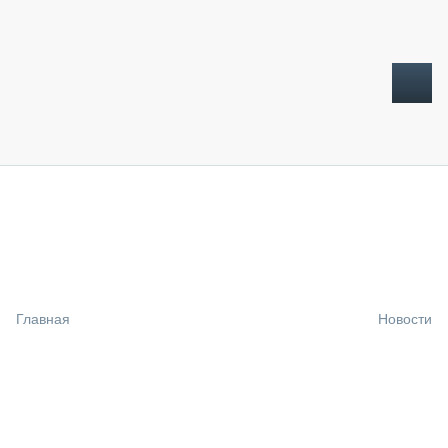
ТОПЛИВНЫЙ КРИЗИС
НОВОСТИ
CTT EXPO 2026
CTT EXPO 2025
КАК ПРОДЛИТЬ ЖИЗНЬ СПЕЦТЕХНИКЕ?
Главная
Новости
АНАЛИТИКА
ОБЗОР РЫНКА
ТЕХНИКА КРУПНЫМ ПЛАНОМ
ИСПЫТАТЕЛИ
ТЕХНОЛОГИИ
ДОРОЖНАЯ ИНДУСТРИЯ