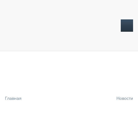
ТОПЛИВНЫЙ КРИЗИС
НОВОСТИ
CTT EXPO 2026
CTT EXPO 2025
КАК ПРОДЛИТЬ ЖИЗНЬ СПЕЦТЕХНИКЕ?
Главная
Новости
АНАЛИТИКА
ОБЗОР РЫНКА
ТЕХНИКА КРУПНЫМ ПЛАНОМ
ИСПЫТАТЕЛИ
ТЕХНОЛОГИИ
ДОРОЖНАЯ ИНДУСТРИЯ