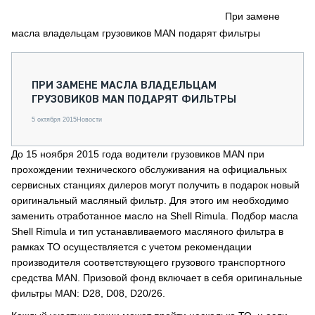
СЕРВИСМЕНЫ
При замене
масла владельцам грузовиков MAN подарят фильтры
СПЕЦПРОЕКТЫ
МЕРОПРИЯТИЯ
СТАТЬИ ПО КАТЕГОРИЯМ ТЕХНИКИ
ПРИ ЗАМЕНЕ МАСЛА ВЛАДЕЛЬЦАМ
О ПРОЕКТЕ
ГРУЗОВИКОВ MAN ПОДАРЯТ ФИЛЬТРЫ
5 октября 2015
Новости
До 15 ноября 2015 года водители грузовиков MAN при
прохождении технического обслуживания на официальных
сервисных станциях дилеров могут получить в подарок новый
оригинальный масляный фильтр. Для этого им необходимо
заменить отработанное масло на Shell Rimula. Подбор масла
Shell Rimula и тип устанавливаемого масляного фильтра в
рамках ТО осуществляется с учетом рекомендации
производителя соответствующего грузового транспортного
средства MAN. Призовой фонд включает в себя оригинальные
фильтры MAN: D28, D08, D20/26.