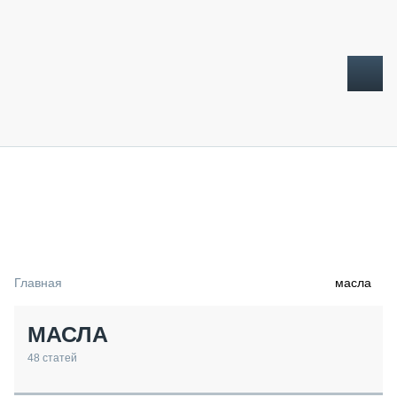
ТОПЛИВНЫЙ КРИЗИС
НОВОСТИ
CTT EXPO 2026
CTT EXPO 2025
КАК ПРОДЛИТЬ ЖИЗНЬ СПЕЦТЕХНИКЕ?
Главная
масла
АНАЛИТИКА
ОБЗОР РЫНКА
МАСЛА
ТЕХНИКА КРУПНЫМ ПЛАНОМ
ИСПЫТАТЕЛИ
48
статей
ТЕХНОЛОГИИ
ДОРОЖНАЯ ИНДУСТРИЯ