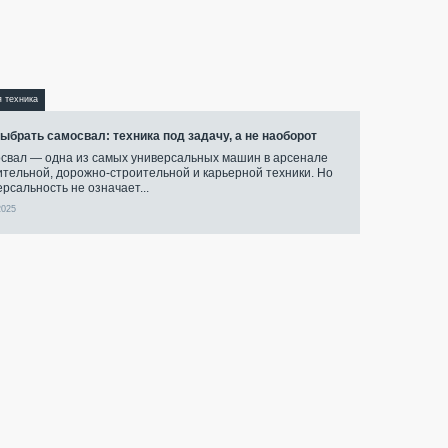
я техника
выбрать самосвал: техника под задачу, а не наоборот
свал — одна из самых универсальных машин в арсенале
ительной, дорожно-строительной и карьерной техники. Но
ерсальность не означает...
2025