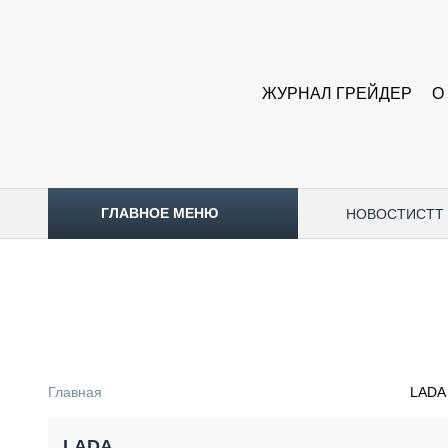
ЖУРНАЛ ГРЕЙДЕР
О
ГЛАВНОЕ МЕНЮ
НОВОСТИ
CTT
ТОПЛИВНЫЙ КРИЗИС
НОВОСТИ
CTT EXPO 2026
CTT EXPO 2025
КАК ПРОДЛИТЬ ЖИЗНЬ СПЕЦТЕХНИКЕ?
Главная
LADA
АНАЛИТИКА
ОБЗОР РЫНКА
LADA