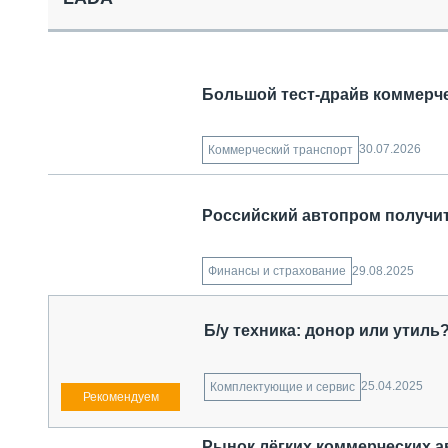
СПЕЦТЕХНИКА И ТРАНСПОРТ
ГРУЗОПЕРЕВОЗКИ
ФИНАНСЫ, ЛИЗИНГ, СТРАХОВАНИЕ
ТЕХНИКА КРУПНЫМ ПЛАНОМ
Большой тест-драйв коммерче
ИСПЫТАТЕЛИ
ТЕХНОЛОГИИ
ДОРОЖНАЯ ИНДУСТРИЯ
30.07.2026
Коммерческий транспорт
СЕРВИСМЕНЫ
Российский автопром получит
29.08.2025
Финансы и страхование
Б/у техника: донор или утиль
25.04.2025
Комплектующие и сервис
Рынок лёгких коммерческих а