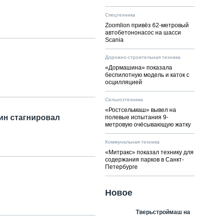
Спецтехника
Zoomlion привёз 62-метровый
автобетононасос на шасси
Scania
Дорожно-строительная техника
«Дормашина» показала
беспилотную модель и каток с
осцилляцией
Сельхозтехника
«Ростсельмаш» вывел на
ин стагнировал
полевые испытания 9-
метровую очёсывающую жатку
Коммунальная техника
«Митракс» показал технику для
содержания парков в Санкт-
Петербурге
Новое
Тверьстроймаш на