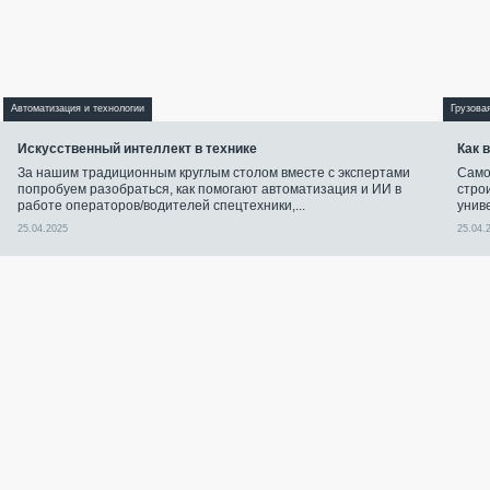
Автоматизация и технологии
Грузова
Искусственный интеллект в технике
Как 
За нашим традиционным круглым столом вместе с экспертами
Само
попробуем разобраться, как помогают автоматизация и ИИ в
стро
работе операторов/водителей спецтехники,...
унив
25.04.2025
25.04.