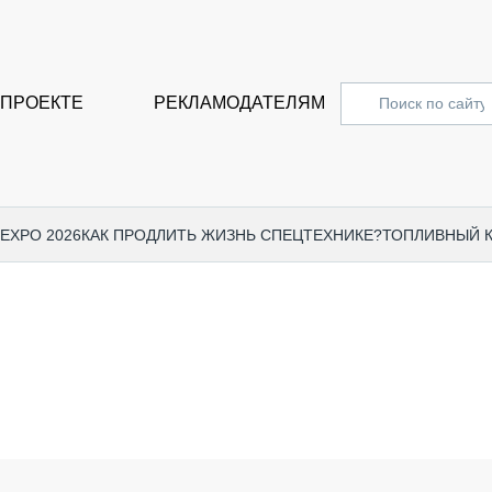
 ПРОЕКТЕ
РЕКЛАМОДАТЕЛЯМ
 EXPO 2026
КАК ПРОДЛИТЬ ЖИЗНЬ СПЕЦТЕХНИКЕ?
ТОПЛИВНЫЙ 
СПЕЦПРОЕКТЫ
СТАТЬ
EXPO CTT 2024
ДОРОЖ
EXPO CTT 2023
ГРУЗО
EXPO CTT 2022
КОММЕ
КОМТРАНС 2021
ПОДЪЁ
МЕРОПРИЯТИЯ
ПРИЦЕ