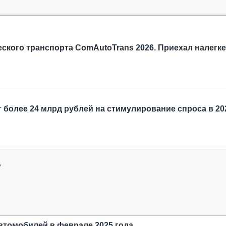
ОБЗОР ПРОШЕДШИХ МЕРОПРИЯТИЙ
КОММУ
БЛИЖАЙШИЕ МЕРОПРИЯТИЯ
ПАССА
СЕЛЬХ
ТЕХНИ
ского транспорта ComAutoTrans 2026. Приехал налегке
КАРЬЕ
ЛОГИС
АВТОМ
КОМПЛ
 более 24 млрд рублей на стимулирование спроса в 20
?
втомобилей в феврале 2025 года