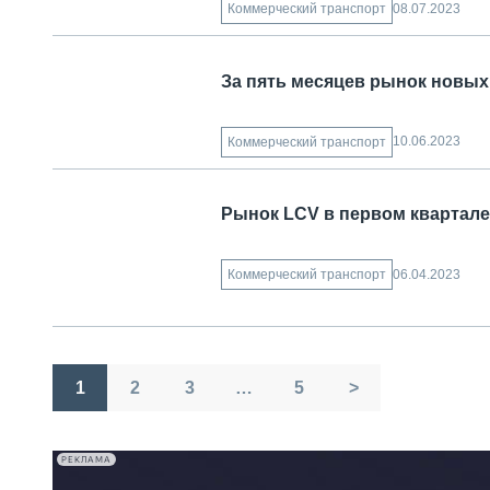
08.07.2023
Коммерческий транспорт
За пять месяцев рынок новых
10.06.2023
Коммерческий транспорт
Рынок LCV в первом квартале 
06.04.2023
Коммерческий транспорт
Пагинация
1
2
3
…
5
>
записей
РЕКЛАМА