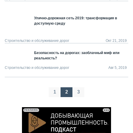
Улично-дорожная сеть 2019: трансформация в
доступную среду
Строительство и обслуживание дорог
Окт 21, 2019
Безопасность на дорогах: заоблачный миф или
реальность?
Строительство и обслуживание дорог
Авг 5, 2019
Пагинация
1
2
3
записей
РЕКЛАМА