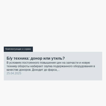
Комплектующие и сервис
Б/у техника: донор или утиль?
В условиях постоянного повышения цен на запчасти и новую
технику обороты набирает скупка подержанного оборудования в
качестве доноров. Доходит до фарса,...
25.04.2025