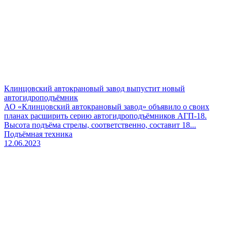
Клинцовский автокрановый завод выпустит новый
автогидроподъёмник
АО «Клинцовский автокрановый завод» объявило о своих
планах расширить серию автогидроподъёмников АГП-18.
Высота подъёма стрелы, соответственно, составит 18...
Подъёмная техника
12.06.2023