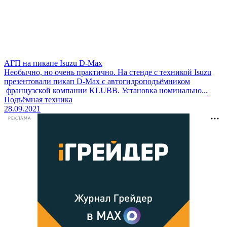
АГП на пикапе Isuzu D-Max
Необычно, но очень практично. На стенде с техникой Isuzu
презентовали пикап D-Max с автогидроподъёмником
французской компании KLUBB. Установка номинально...
Подъёмная техника
28.09.2021
РЕКЛАМА