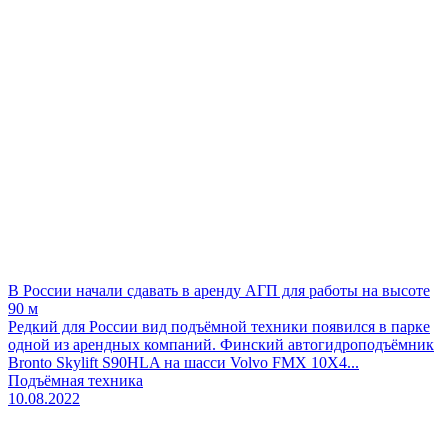
В России начали сдавать в аренду АГП для работы на высоте
90 м
Редкий для России вид подъёмной техники появился в парке
одной из арендных компаний. Финский автогидроподъёмник
Bronto Skylift S90HLA на шасси Volvo FMX 10Х4...
Подъёмная техника
10.08.2022