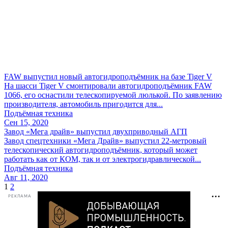
FAW выпустил новый автогидроподъёмник на базе Tiger V
На шасси Tiger V смонтировали автогидроподъёмник FAW
1066, его оснастили телескопируемой люлькой. По заявлению
производителя, автомобиль пригодится для...
Подъёмная техника
Сен 15, 2020
Завод «Мега драйв» выпустил двухприводный АГП
Завод спецтехники «Мега Драйв» выпустил 22-метровый
телескопический автогидроподъёмник, который может
работать как от КОМ, так и от электрогидравлической...
Подъёмная техника
Авг 11, 2020
Пагинация
1
2
РЕКЛАМА
записей