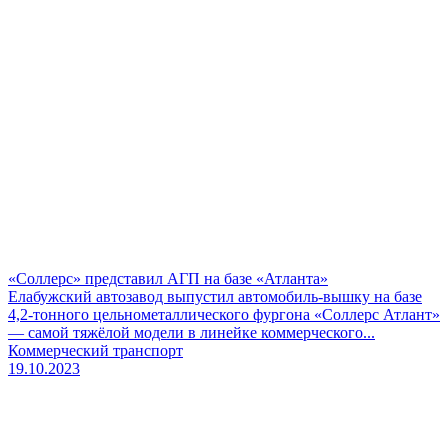
«Соллерс» представил АГП на базе «Атланта»
Елабужский автозавод выпустил автомобиль-вышку на базе
4,2-тонного цельнометаллического фургона «Соллерс Атлант»
— самой тяжёлой модели в линейке коммерческого...
Коммерческий транспорт
19.10.2023