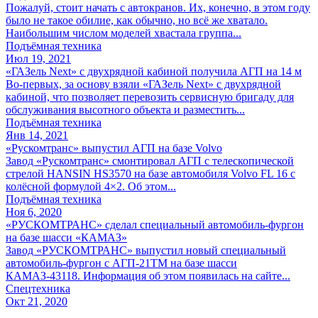
Пожалуй, стоит начать с автокранов. Их, конечно, в этом году
было не такое обилие, как обычно, но всё же хватало.
Наибольшим числом моделей хвастала группа...
Подъёмная техника
Июл 19, 2021
«ГАЗель Next» с двухрядной кабиной получила АГП на 14 м
Во-первых, за основу взяли «ГАЗель Next» с двухрядной
кабиной, что позволяет перевозить сервисную бригаду для
обслуживания высотного объекта и разместить...
Подъёмная техника
Янв 14, 2021
«Рускомтранс» выпустил АГП на базе Volvo
Завод «Рускомтранс» смонтировал АГП с телескопической
стрелой HANSIN HS3570 на базе автомобиля Volvo FL 16 с
колёсной формулой 4×2. Об этом...
Подъёмная техника
Ноя 6, 2020
«РУСКОМТРАНС» сделал специальный автомобиль-фургон
на базе шасси «КАМАЗ»
Завод «РУСКОМТРАНС» выпустил новый специальный
автомобиль-фургон с АГП-21ТМ на базе шасси
КАМАЗ-43118. Информация об этом появилась на сайте...
Спецтехника
Окт 21, 2020