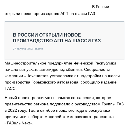
СЕРВИСМЕНЫ
В России
открыли новое производство АГП на шасси ГАЗ
СПЕЦПРОЕКТЫ
МЕРОПРИЯТИЯ
СТАТЬИ ПО КАТЕГОРИЯМ ТЕХНИКИ
В РОССИИ ОТКРЫЛИ НОВОЕ
О ПРОЕКТЕ
ПРОИЗВОДСТВО АГП НА ШАССИ ГАЗ
27 августа 2023
Новости
Машиностроительное предприятие Чеченской Республики
начало выпускать автогидроподъёмники. Специалисты
компании «Чеченавто» устанавливают надстройки на шасси
производства Горьковского автозавода, сообщило издание
ТАСС.
Новый проект реализуют в рамках соглашения, которое
правительство региона подписало с руководством Группы ГАЗ
в 2022 году. Так, в октябре прошлого года в республике
приступили к сборке моделей коммерческого транспорта
«ГАЗель Next».