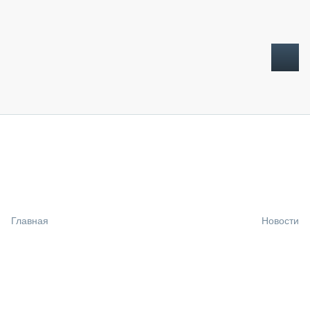
ТОПЛИВНЫЙ КРИЗИС
НОВОСТИ
CTT EXPO 2026
CTT EXPO 2025
КАК ПРОДЛИТЬ ЖИЗНЬ СПЕЦТЕХНИКЕ?
Главная
Новости
АНАЛИТИКА
ОБЗОР РЫНКА
ТЕХНИКА КРУПНЫМ ПЛАНОМ
ИСПЫТАТЕЛИ
ТЕХНОЛОГИИ
ДОРОЖНАЯ ИНДУСТРИЯ