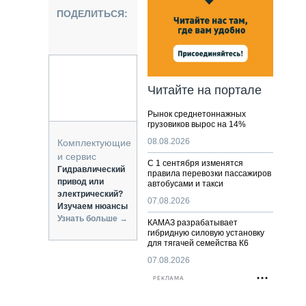
НАЛЬНАЯ ТЕХНИКА
ПОДЕЛИТЬСЯ:
ЖИРСКИЙ ТРАНСПОРТ
ОЗТЕХНИКА
КА СПЕЦИАЛЬНОГО НАЗНАЧЕНИЯ
РНАЯ ТЕХНИКА
Читайте на портале
ТИКА И СКЛАД
Рынок среднетоннажных
АТИЗАЦИЯ И ТЕХНОЛОГИИ
грузовиков вырос на 14%
ЕКТУЮЩИЕ И СЕРВИС
08.08.2026
Комплектующие
и сервис
С 1 сентября изменятся
Гидравлический
правила перевозки пассажиров
привод или
автобусами и такси
электрический?
07.08.2026
Изучаем нюансы
Узнать больше →
КАМАЗ разрабатывает
гибридную силовую установку
для тягачей семейства К6
07.08.2026
РЕКЛАМА