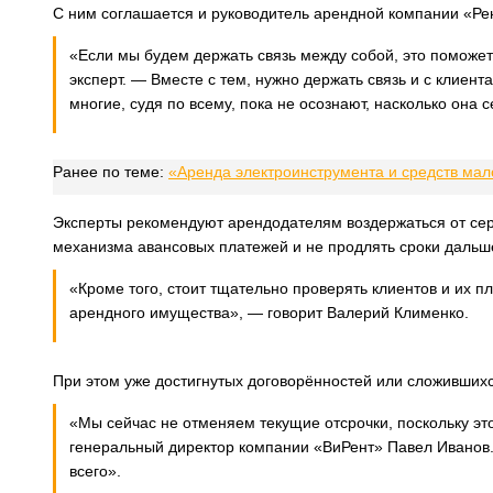
С ним соглашается и руководитель арендной компании «Ре
«Если мы будем держать связь между собой, это поможет
эксперт. — Вместе с тем, нужно держать связь и с клиент
многие, судя по всему, пока не осознают, насколько она 
Ранее по теме:
«Аренда электроинструмента и средств мал
Эксперты рекомендуют арендодателям воздержаться от серь
механизма авансовых платежей и не продлять сроки дальш
«Кроме того, стоит тщательно проверять клиентов и их п
арендного имущества», — говорит Валерий Клименко.
При этом уже достигнутых договорённостей или сложившихс
«Мы сейчас не отменяем текущие отсрочки, поскольку это
генеральный директор компании «ВиРент» Павел Иванов.
всего».