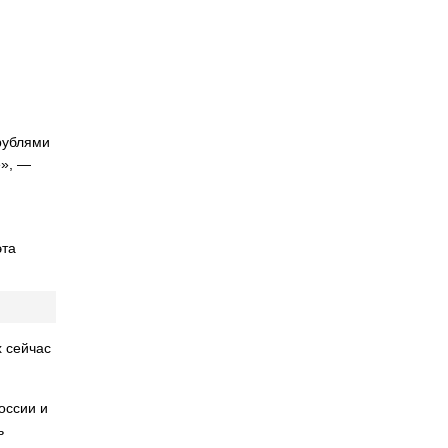
рублями
е», —
эта
х сейчас
оссии и
ь