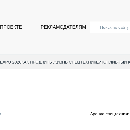
 ПРОЕКТЕ
РЕКЛАМОДАТЕЛЯМ
 EXPO 2026
КАК ПРОДЛИТЬ ЖИЗНЬ СПЕЦТЕХНИКЕ?
ТОПЛИВНЫЙ 
СПЕЦПРОЕКТЫ
СТАТЬ
EXPO CTT 2024
ДОРОЖ
EXPO CTT 2023
ГРУЗО
EXPO CTT 2022
КОММЕ
к
Аренда спецтехники.
КОМТРАНС 2021
ПОДЪЁ
МЕРОПРИЯТИЯ
ПРИЦЕ