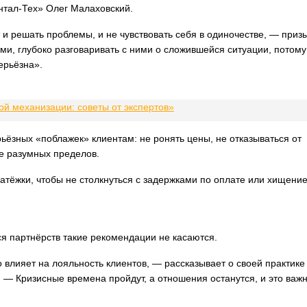
нтал-Тех» Олег Малаховский.
 и решать проблемы, и не чувствовать себя в одиночестве, — приз
ами, глубоко разговаривать с ними о сложившейся ситуации, потому
серьёзна».
ой механизации: советы от экспертов»
ёзных «поблажек» клиентам: не ронять цены, не отказываться от
е разумных пределов.
латёжки, чтобы не столкнуться с задержками по оплате или хищени
я партнёрств такие рекомендации не касаются.
 влияет на лояльность клиентов, — рассказывает о своей практике
 — Кризисные времена пройдут, а отношения останутся, и это важ