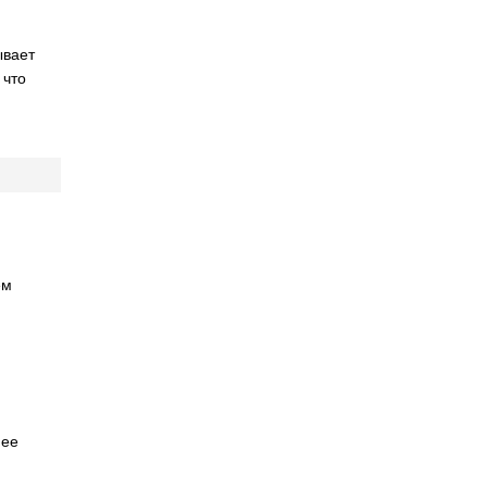
ывает
 что
ем
нее