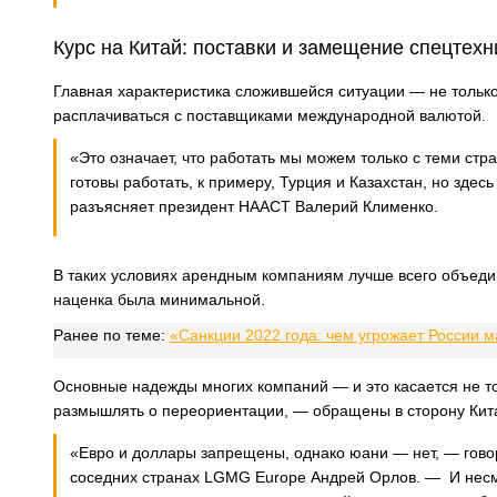
Курс на Китай: поставки и замещение спецтехн
Главная характеристика сложившейся ситуации — не только
расплачиваться с поставщиками международной валютой.
«Это означает, что работать мы можем только с теми ст
готовы работать, к примеру, Турция и Казахстан, но здес
разъясняет президент НААСТ Валерий Клименко.
В таких условиях арендным компаниям лучше всего объединя
наценка была минимальной.
Ранее по теме:
«Санкции 2022 года: чем угрожает России 
Основные надежды многих компаний — и это касается не то
размышлять о переориентации, — обращены в сторону Кит
«Евро и доллары запрещены, однако юани — нет, — гово
соседних странах LGMG Europe Андрей Орлов. — И несм