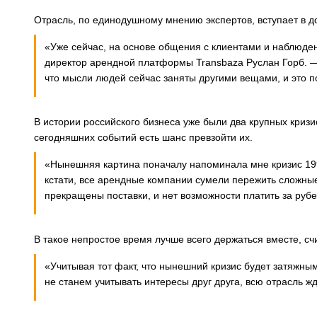
Отрасль, по единодушному мнению экспертов, вступает в д
«Уже сейчас, на основе общения с клиентами и наблюден
директор арендной платформы Transbaza Руслан Горб. — 
что мысли людей сейчас заняты другими вещами, и это п
В истории российского бизнеса уже были два крупных кризис
сегодняшних событий есть шанс превзойти их.
«Нынешняя картина поначалу напоминала мне кризис 199
кстати, все арендные компании сумели пережить сложные
прекращены поставки, и нет возможности платить за рубе
В такое непростое время лучше всего держаться вместе, сч
«Учитывая тот факт, что нынешний кризис будет затяжн
не станем учитывать интересы друг друга, всю отрасль ж