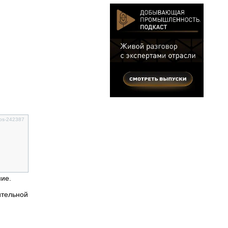
tos-242387
ние.
ительной