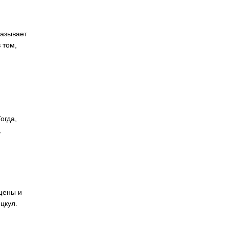
казывает
 том,
огда,
,
щены и
цкул.