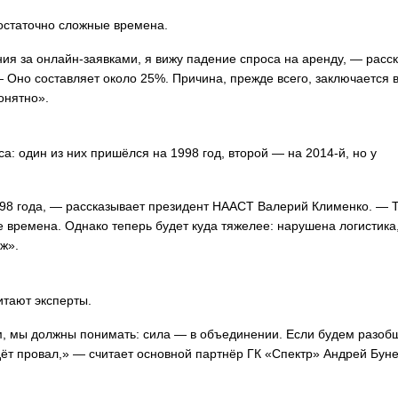
остаточно сложные времена.
ия за онлайн-заявками, я вижу падение спроса на аренду, — расс
Оно составляет около 25%. Причина, прежде всего, заключается в
онятно».
а: один из них пришёлся на 1998 год, второй — на 2014-й, но у
8 года, — рассказывает президент НААСТ Валерий Клименко. — Т
 времена. Однако теперь будет куда тяжелее: нарушена логистика
ж».
итают эксперты.
ым, мы должны понимать: сила — в объединении. Если будем разоб
дёт провал,» — считает основной партнёр ГК «Спектр» Андрей Буне