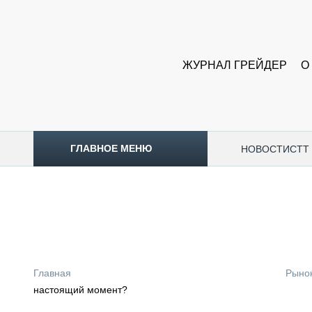
ЖУРНАЛ ГРЕЙДЕР
О
ГЛАВНОЕ МЕНЮ
НОВОСТИ
CTT
ТОПЛИВНЫЙ КРИЗИС
НОВОСТИ
CTT EXPO 2026
CTT EXPO 2025
КАК ПРОДЛИТЬ ЖИЗНЬ СПЕЦТЕХНИКЕ?
Главная
Рыно
АНАЛИТИКА
настоящий момент?
ОБЗОР РЫНКА