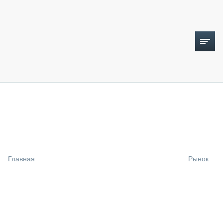
ТОПЛИВНЫЙ КРИЗИС
НОВОСТИ
CTT EXPO 2026
CTT EXPO 2025
КАК ПРОДЛИТЬ ЖИЗНЬ СПЕЦТЕХНИКЕ?
Главная
Рынок
АНАЛИТИКА
ОБЗОР РЫНКА
ТЕХНИКА КРУПНЫМ ПЛАНОМ
ИСПЫТАТЕЛИ
ТЕХНОЛОГИИ
ДОРОЖНАЯ ИНДУСТРИЯ