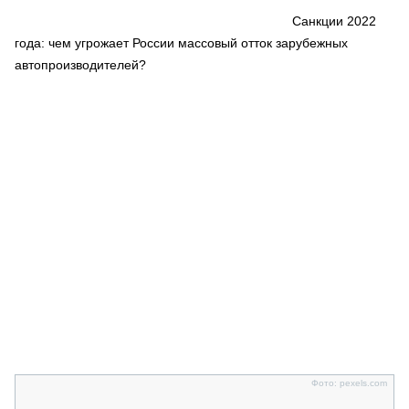
СЕРВИСМЕНЫ
Санкции 2022
года: чем угрожает России массовый отток зарубежных
СПЕЦПРОЕКТЫ
МЕРОПРИЯТИЯ
автопроизводителей?
СТАТЬИ ПО КАТЕГОРИЯМ ТЕХНИКИ
О ПРОЕКТЕ
Фото: pexels.com