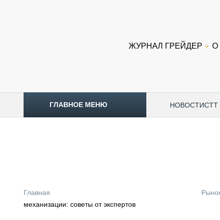
ЖУРНАЛ ГРЕЙДЕР
О
ГЛАВНОЕ МЕНЮ
НОВОСТИ
CTT
ТОПЛИВНЫЙ КРИЗИС
НОВОСТИ
CTT EXPO 2026
CTT EXPO 2025
КАК ПРОДЛИТЬ ЖИЗНЬ СПЕЦТЕХНИКЕ?
Главная
Рыно
АНАЛИТИКА
механизации: советы от экспертов
ОБЗОР РЫНКА