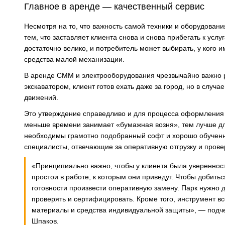
Главное в аренде — качественный сервис
Несмотря на то, что важность самой техники и оборудован
тем, что заставляет клиента снова и снова прибегать к усл
достаточно велико, и потребитель может выбирать, у кого 
средства малой механизации.
В аренде СММ и электрооборудования чрезвычайно важно р
экскаватором, клиент готов ехать даже за город, но в слу
движений.
Это утверждение справедливо и для процесса оформления
меньше времени занимает «бумажная возня», тем лучше дл
необходимы грамотно подобранный софт и хорошо обученн
специалисты, отвечающие за оперативную отгрузку и провер
«Принципиально важно, чтобы у клиента была уверенност
простои в работе, к которым они приведут. Чтобы добить
готовности произвести оперативную замену. Парк нужно д
проверять и сертифицировать. Кроме того, инструмент в
материалы и средства индивидуальной защиты», — подч
Шпаков.