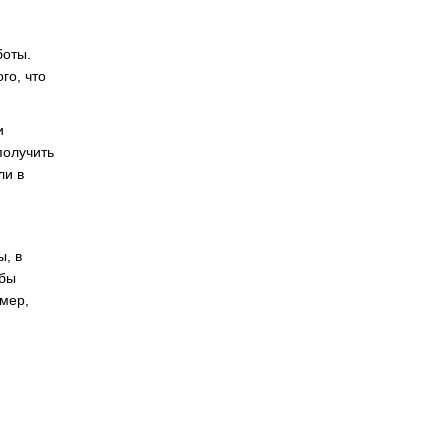
боты.
го, что
и
получить
ли в
ы, в
обы
имер,