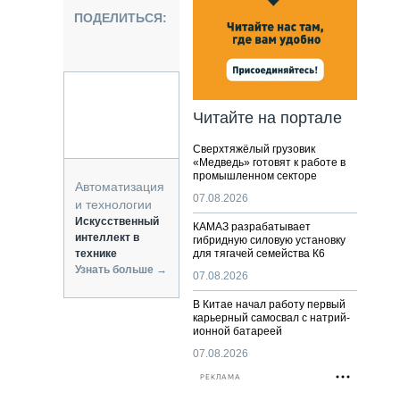
НАЛЬНАЯ ТЕХНИКА
ПОДЕЛИТЬСЯ:
ЖИРСКИЙ ТРАНСПОРТ
ОЗТЕХНИКА
КА СПЕЦИАЛЬНОГО НАЗНАЧЕНИЯ
РНАЯ ТЕХНИКА
Читайте на портале
ТИКА И СКЛАД
Сверхтяжёлый грузовик
АТИЗАЦИЯ И ТЕХНОЛОГИИ
«Медведь» готовят к работе в
промышленном секторе
ЕКТУЮЩИЕ И СЕРВИС
Автоматизация
07.08.2026
и технологии
Искусственный
КАМАЗ разрабатывает
интеллект в
гибридную силовую установку
технике
для тягачей семейства К6
Узнать больше →
07.08.2026
В Китае начал работу первый
карьерный самосвал с натрий-
ионной батареей
07.08.2026
РЕКЛАМА