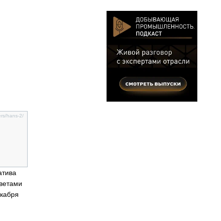
rs/hans-2/
атива
оветами
екабря