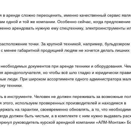
ия в аренде сложно переоценить, именно качественный сервис явля
угам одной и той же компании. Особенно сейчас, когда предложение
именно арендовать нужную ему спецтехнику, электроинструменты и
асположение точки. За крупной техникой, например, бульдозером
чае с менее габаритной продукцией людям не хочется делать лишних
 необходимых документов при аренде техники и оборудования. Че
я арендополучателя, но чтобы всё шло гладко и юридически прави
ые люди. При широком ассортименте одного администратора мал
ку техники.
ь в инструменте. Человек не должен переживать за возможные по
ся этого, используем проверенных производителей и находимся в
ержать на гарантии, своевременно обновлять, а то, что необходим
сегда должен быть чистым, а в комплекте с ним нужно выдавать ра
еркнул руководитель курской арендной компании «АЛМ-Монтаж» Б