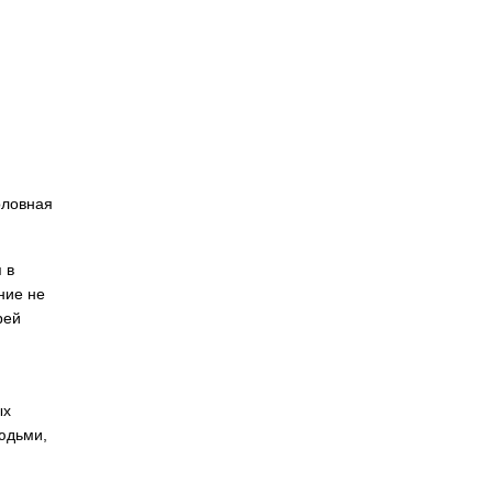
оловная
 в
ние не
рей
ых
юдьми,