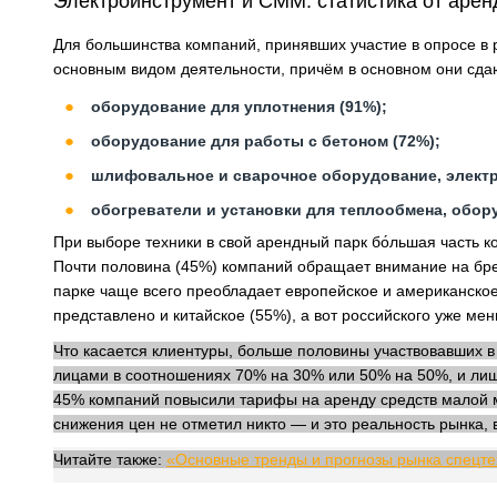
Электроинструмент и СММ: статистика от арен
Для большинства компаний, принявших участие в опросе в 
основным видом деятельности, причём в основном они сда
оборудование для уплотнения (91%);
оборудование для работы с бетоном (72%);
шлифовальное и сварочное оборудование, электр
обогреватели и установки для теплообмена, обору
При выборе техники в свой арендный парк бо́льшая часть к
Почти половина (45%) компаний обращает внимание на брен
парке чаще всего преобладает европейское и американско
представлено и китайское (55%), а вот российского уже м
Что касается клиентуры, больше половины участвовавших 
лицами в соотношениях 70% на 30% или 50% на 50%, и лишь
45% компаний повысили тарифы на аренду средств малой м
снижения цен не отметил никто — и это реальность рынка, 
Читайте также:
«Основные тренды и прогнозы рынка спецтех