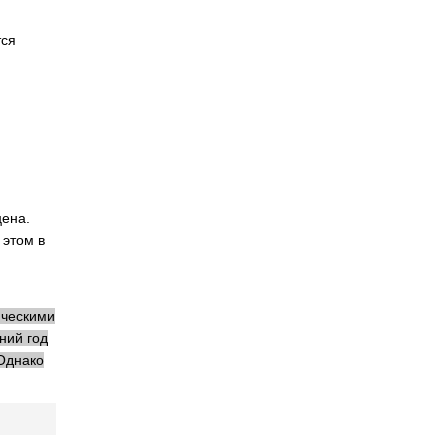
тся
цена.
 этом в
ическими
ний год
 Однако