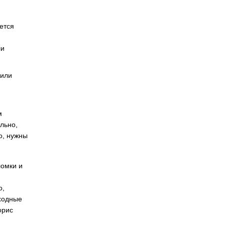
ется
ли
 или
м
льно,
о, нужны
ломки и
о,
сходные
орис