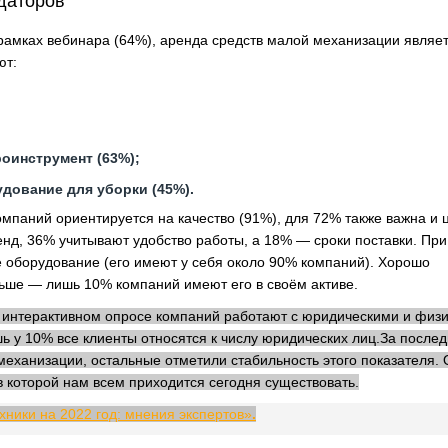
даторов
рамках вебинара (64%), аренда средств малой механизации являе
ют:
оинструмент (63%);
дование для уборки (45%).
омпаний ориентируется на качество (91%), для 72% также важна и 
д, 36% учитывают удобство работы, а 18% — сроки поставки. При
е оборудование (его имеют у себя около 90% компаний). Хорошо
еньше — лишь 10% компаний имеют его в своём активе.
в интерактивном опросе компаний работают с юридическими и физ
 у 10% все клиенты относятся к числу юридических лиц.За послед
еханизации, остальные отметили стабильность этого показателя.
в которой нам всем приходится сегодня существовать.
ники на 2022 год: мнения экспертов»
.