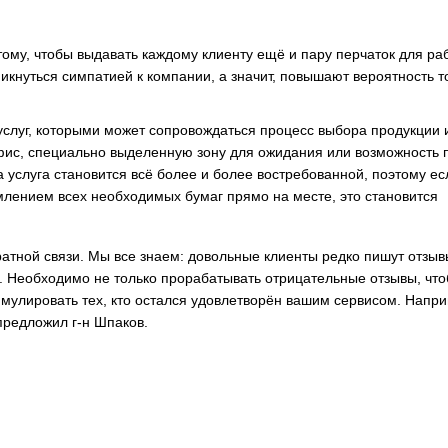
 тому, чтобы выдавать каждому клиенту ещё и пару перчаток для ра
кнуться симпатией к компании, а значит, повышают вероятность то
услуг, которыми может сопровождаться процесс выбора продукции 
ис, специально выделенную зону для ожидания или возможность 
а услуга становится всё более и более востребованной, поэтому ес
млением всех необходимых бумаг прямо на месте, это становится
тной связи. Мы все знаем: довольные клиенты редко пишут отзыв
ь. Необходимо не только прорабатывать отрицательные отзывы, чт
тимулировать тех, кто остался удовлетворён вашим сервисом. Напр
предложил г-н Шпаков.