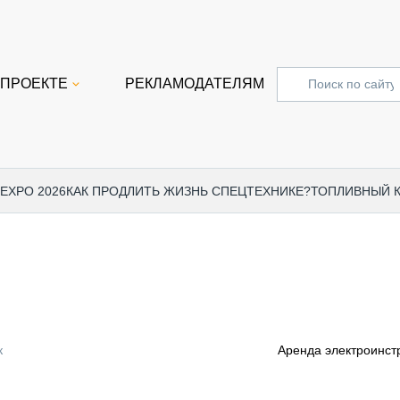
 ПРОЕКТЕ
РЕКЛАМОДАТЕЛЯМ
 EXPO 2026
КАК ПРОДЛИТЬ ЖИЗНЬ СПЕЦТЕХНИКЕ?
ТОПЛИВНЫЙ 
СПЕЦПРОЕКТЫ
СТАТЬ
EXPO CTT 2024
ДОРОЖ
EXPO CTT 2023
ГРУЗО
EXPO CTT 2022
КОММЕ
к
Аренда электроинст
КОМТРАНС 2021
ПОДЪЁ
МЕРОПРИЯТИЯ
ПРИЦЕ