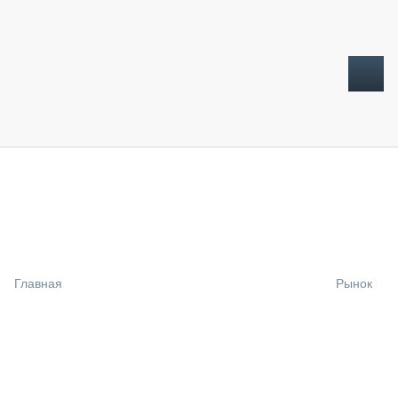
ТОПЛИВНЫЙ КРИЗИС
НОВОСТИ
CTT EXPO 2026
CTT EXPO 2025
КАК ПРОДЛИТЬ ЖИЗНЬ СПЕЦТЕХНИКЕ?
Главная
Рынок
АНАЛИТИКА
ОБЗОР РЫНКА
ТЕХНИКА КРУПНЫМ ПЛАНОМ
ИСПЫТАТЕЛИ
ТЕХНОЛОГИИ
ДОРОЖНАЯ ИНДУСТРИЯ