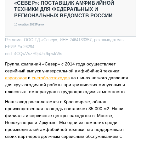
«СЕВЕР»: ПОСТАВЩИК АМФИБИЙНОЙ
ТЕХНИКИ ДЛЯ ФЕДЕРАЛЬНЫХ И
РЕГИОНАЛЬНЫХ ВЕДОМСТВ РОССИИ
10 октября 2023
Рынок
Реклама. ООО ТД «Север», ИНН 2464133357, рекламодатель
ЕРИР #a-26294
erid: 4CQwVszH9pUnJbpwkWs
Группа компаний «Север» с 2014 года осуществляет
серийный выпуск универсальной амфибийной техники:
аэролодок
и
снегоболотоходов
на шинах низкого давления
для круглогодичной работы при критических минусовых и
плюсовых температурах в труднопроходимых местностях.
Наш завод располагается в Красноярске, общая
производственная площадь составляет 35 000 м2. Наши
филиалы и сервисные центры находятся в Москве,
Новокузнецке и Иркутске. Мы одни из немногих среди
производителей амфибийной техники, кто поддерживает
своих партнёров должным сервисным обслуживанием с