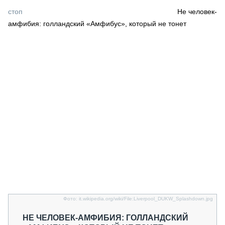
СЕРВИСМЕНЫ
стоп
Не человек-
амфибия: голландский «Амфибус», который не тонет
СПЕЦПРОЕКТЫ
МЕРОПРИЯТИЯ
СТАТЬИ ПО КАТЕГОРИЯМ ТЕХНИКИ
О ПРОЕКТЕ
Фото: it.wikipedia.org/wiki/File:Liverpool_DUKW_Splashdown.jpg
НЕ ЧЕЛОВЕК-АМФИБИЯ: ГОЛЛАНДСКИЙ