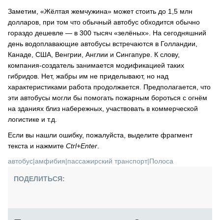
Заметим, «Жёлтая жемчужина» может стоить до 1,5 млн
долларов, при том что обычный автобус обходится обычно
гораздо дешевле ― в 300 тысяч «зелёных». На сегодняшний
день водоплавающие автобусы встречаются в Голландии,
Канаде, США, Венгрии, Англии и Сингапуре. К слову,
компания-создатель занимается модификацией таких
гибридов. Нет, жабры им не приделывают, но над
характеристиками работа продолжается. Предполагается, что
эти автобусы могли бы помогать пожарным бороться с огнём
на зданиях близ набережных, участвовать в коммерческой
логистике и т.д.
Если вы нашли ошибку, пожалуйста, выделите фрагмент
текста и нажмите
Ctrl+Enter
.
автобус
|
амфибия
|
пассажирский транспорт
|
Полоса
ПОДЕЛИТЬСЯ: