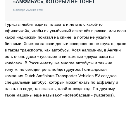
«АМФИБУС», КОТОРЫЙ НЕ ТОНЕТ
6 октября 2020
Пит-стоп
Туристы любят ездить, плавать и летать с какой-то
«фишечкой», чтобы их улыбчивый азиат вёз в рикше, или слон
какой индийский покатал на спине, а потом не ужалил
бивнями. Хочется за свои деньги совершенно не скучать, даже
в таком транспорте, как автобусы. Хотя напомним, в Англии
есть очень даже «тусовые» и винтажные «двухэтажки на
колёсах». В России-матушке многие автобусы и так «не
тонут», но сегодня речь пойдет другом. Голландская
компания Dutch Amfibious Transporter Vehicles BV создала
специальный автобус, который может ехать по асфальту и
плыть по воде, так сказать, «лайт»-вездеход. По-другому
такие машины ещё называют «вотербасами» (waterbus).