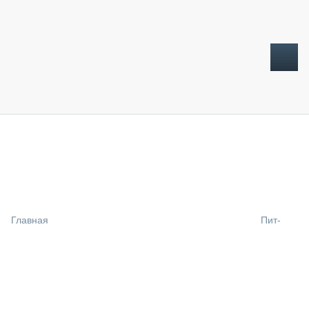
ТОПЛИВНЫЙ КРИЗИС
НОВОСТИ
CTT EXPO 2026
CTT EXPO 2025
КАК ПРОДЛИТЬ ЖИЗНЬ СПЕЦТЕХНИКЕ?
Главная
Пит-
АНАЛИТИКА
ОБЗОР РЫНКА
ТЕХНИКА КРУПНЫМ ПЛАНОМ
ИСПЫТАТЕЛИ
ТЕХНОЛОГИИ
ДОРОЖНАЯ ИНДУСТРИЯ