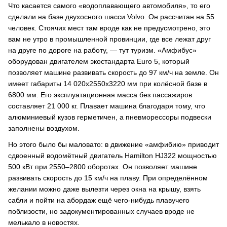
Что касается самого «водоплавающего автомобиля», то его
сделали на базе двухосного шасси Volvo. Он рассчитан на 55
человек. Стоячих мест там вроде как не предусмотрено, это
вам не утро в промышленной провинции, где все лежат друг
на друге по дороге на работу, ― тут туризм. «Амфибус»
оборудован двигателем экостандарта Euro 5, который
позволяет машине развивать скорость до 97 км/ч на земле. Он
имеет габариты 14 020х2550х3220 мм при колёсной базе в
6800 мм. Его эксплуатационная масса без пассажиров
составляет 21 000 кг. Плавает машина благодаря тому, что
алюминиевый кузов герметичен, а пневморессоры подвески
заполнены воздухом.
Но этого было бы маловато: в движение «амфибию» приводит
сдвоенный водомётный двигатель Hamilton HJ322 мощностью
500 кВт при 2550–2800 оборотах. Он позволяет машине
развивать скорость до 15 км/ч на плаву. При определённом
желании можно даже вылезти через окна на крышу, взять
сабли и пойти на абордаж ещё чего-нибудь плавучего
поблизости, но задокументированных случаев вроде не
мелькало в новостях.