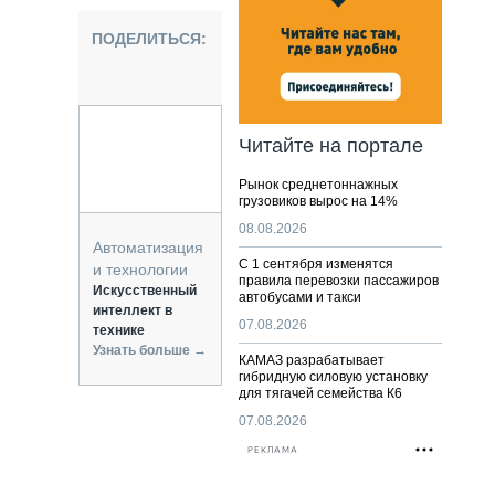
НАЛЬНАЯ ТЕХНИКА
ЖИРСКИЙ ТРАНСПОРТ
ПОДЕЛИТЬСЯ:
ОЗТЕХНИКА
КА СПЕЦИАЛЬНОГО НАЗНАЧЕНИЯ
РНАЯ ТЕХНИКА
Читайте на портале
ТИКА И СКЛАД
Рынок среднетоннажных
АТИЗАЦИЯ И ТЕХНОЛОГИИ
грузовиков вырос на 14%
ЕКТУЮЩИЕ И СЕРВИС
08.08.2026
Автоматизация
С 1 сентября изменятся
и технологии
правила перевозки пассажиров
Искусственный
автобусами и такси
интеллект в
07.08.2026
технике
Узнать больше →
КАМАЗ разрабатывает
гибридную силовую установку
для тягачей семейства К6
07.08.2026
РЕКЛАМА