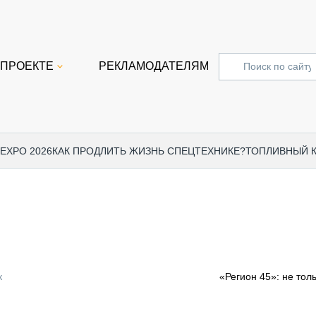
 ПРОЕКТЕ
РЕКЛАМОДАТЕЛЯМ
 EXPO 2026
КАК ПРОДЛИТЬ ЖИЗНЬ СПЕЦТЕХНИКЕ?
ТОПЛИВНЫЙ 
СПЕЦПРОЕКТЫ
СТАТЬ
EXPO CTT 2024
ДОРОЖ
EXPO CTT 2023
ГРУЗО
EXPO CTT 2022
КОММЕ
к
«Регион 45»: не тол
КОМТРАНС 2021
ПОДЪЁ
МЕРОПРИЯТИЯ
ПРИЦЕ