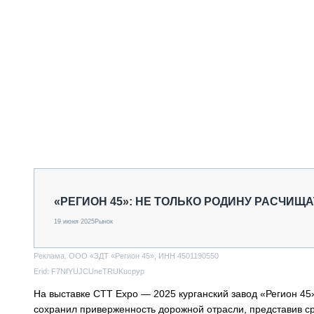
«РЕГИОН 45»: НЕ ТОЛЬКО РОДИНУ РАСЧИЩА
19 июня 2025
Рынок
Реклама. ООО «ЗДТ «Регион 45», ИНН 4501190550
Erid: F7NfYUJCUneTRUKucpyp
На выставке СТТ Expo — 2025 курганский завод «Регион 45
сохранил приверженность дорожной отрасли, представив сра