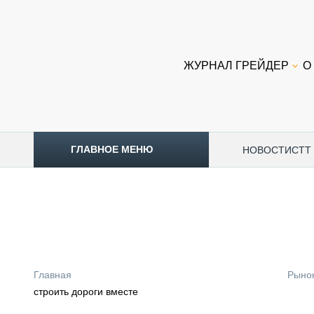
ЖУРНАЛ ГРЕЙДЕР
О
ГЛАВНОЕ МЕНЮ
НОВОСТИ
CTT
ТОПЛИВНЫЙ КРИЗИС
НОВОСТИ
CTT EXPO 2026
CTT EXPO 2025
КАК ПРОДЛИТЬ ЖИЗНЬ СПЕЦТЕХНИКЕ?
Главная
Рыно
АНАЛИТИКА
строить дороги вместе
ОБЗОР РЫНКА