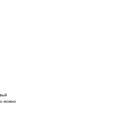
овый
но можно