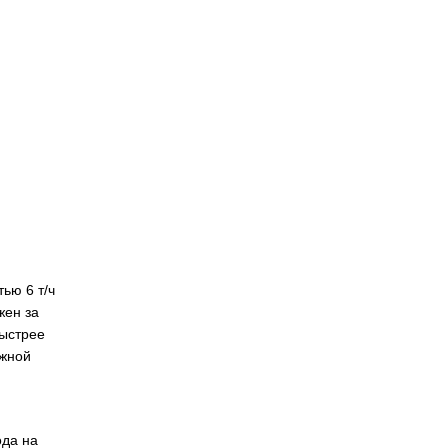
ью 6 т/ч
жен за
быстрее
ожной
ода на