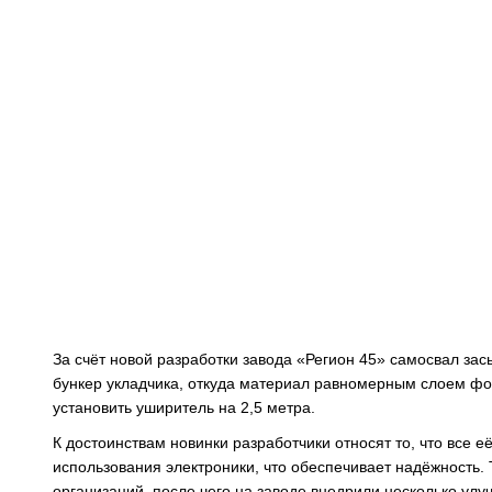
За счёт новой разработки завода «Регион 45» самосвал за
бункер укладчика, откуда материал равномерным слоем фо
установить уширитель на 2,5 метра.
К достоинствам новинки разработчики относят то, что все 
использования электроники, что обеспечивает надёжность.
организаций, после чего на заводе внедрили несколько улу