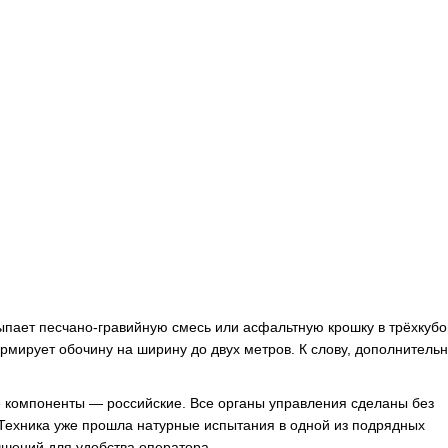
сыпает песчано-гравийную смесь или асфальтную крошку в трёхкуб
рмирует обочину на ширину до двух метров. К слову, дополнитель
её компоненты — российские. Все органы управления сделаны без
 Техника уже прошла натурные испытания в одной из подрядных
чшений для удобства оператора.