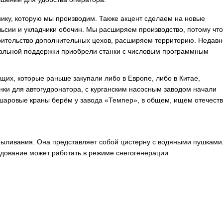
ику, которую мы производим. Также акцент сделаем на новые
льсии и укладчики обочин. Мы расширяем производство, потому что
роительство дополнительных цехов, расширяем территорию. Недавн
ональной поддержки приобрели станки с числовым программным
их, которые раньше закупали либо в Европе, либо в Китае,
ки для автогудронатора, с курганским насосным заводом начали
 шаровые краны берём у завода «Темпер», в общем, ищем отечест
ыливания. Она представляет собой цистерну с водяными пушками
дование может работать в режиме снегогенерации.