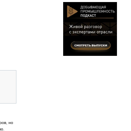
ров, но
во.