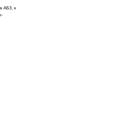
а АБЗ, к
о-