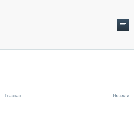
ТОПЛИВНЫЙ КРИЗИС
НОВОСТИ
CTT EXPO 2026
CTT EXPO 2025
КАК ПРОДЛИТЬ ЖИЗНЬ СПЕЦТЕХНИКЕ?
Главная
Новости
АНАЛИТИКА
ОБЗОР РЫНКА
ТЕХНИКА КРУПНЫМ ПЛАНОМ
ИСПЫТАТЕЛИ
ТЕХНОЛОГИИ
ДОРОЖНАЯ ИНДУСТРИЯ