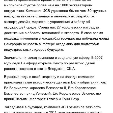
миллионов фунтов более чем на 1000 экскаваторов-
погрузчиков. Компания JCB удостоена более чем 50 крупных
наград за высокие стандарты инженерных разработок,
экспорт, дизайн, маркетинг, управление и заботу об
окружающей среде. Среди них 27 королевских наград за
достижения в области технологий и экспорта. В свое время
нехватка инженеров в масштабах государства побудила лорда
Бамфорда основать в Ростере академию для подготовки
индустриальных лидеров будущего.
Значителен и вклад компании в социальную сферу. В 2007
году леди Бамфорд открыла Центр по развитию детей
раннего возраста в штате Джорджия, США.
В разные годы в штаб-квартиру и на заводы компании
приезжали такие исторические деятели Великобритании, как
Ее Величество королева Елизавета II, Его Королевское
Высочество принц Уэльский, Его Королевское Высочество
принц Уильям, Маргарет Тэтчер и Тони Блэр.
Заглядывая в будущее, компания JCB отметила важность
своего наследия, открыв в 2011 году постоянную выставку