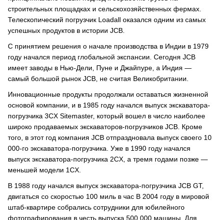
строительных площадках и сельскохозяйственных фермах.
Телескопический погрузчик Loadall оказался одним из самых
успешных продуктов в истории JCB.
С принятием решения о начале производства в Индии в 1979
году начался период глобальной экспансии. Сегодня JCB
имеет заводы в Нью-Дели, Пуне и Джайпуре, а Индия —
самый большой рынок JCB, не считая Великобритании.
Инновационные продукты продолжали оставаться жизненной
основой компании, и в 1985 году начался выпуск экскаватора-
погрузчика 3CX Sitemaster, который вошел в число наиболее
широко продаваемых экскаваторов-погрузчиков JCB. Кроме
того, в этот год компания JCB отпраздновала выпуск своего 10
000-го экскаватора-погрузчика. Уже в 1990 году начался
выпуск экскаватора-погрузчика 2CX, а тремя годами позже —
меньшей модели 1CX.
В 1988 году начался выпуск экскаватора-погрузчика JCB GT,
двигаться со скоростью 100 миль в час В 2004 году в мировой
штаб-квартире собрались сотрудники для юбилейного
фотографирования в честь выпуска 500 000 машины. Для