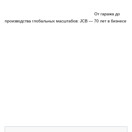
СЕРВИСМЕНЫ
СПЕЦПРОЕКТЫ
От гаража до
МЕРОПРИЯТИЯ
производства глобальных масштабов: JCB — 70 лет в бизнесе
СТАТЬИ ПО КАТЕГОРИЯМ ТЕХНИКИ
О ПРОЕКТЕ