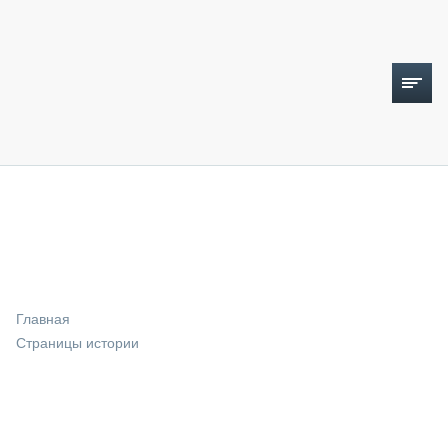
ТОПЛИВНЫЙ КРИЗИС
НОВОСТИ
CTT EXPO 2026
CTT EXPO 2025
КАК ПРОДЛИТЬ ЖИЗНЬ СПЕЦТЕХНИКЕ?
Главная
АНАЛИТИКА
Страницы истории
ОБЗОР РЫНКА
ТЕХНИКА КРУПНЫМ ПЛАНОМ
ИСПЫТАТЕЛИ
ТЕХНОЛОГИИ
ДОРОЖНАЯ ИНДУСТРИЯ