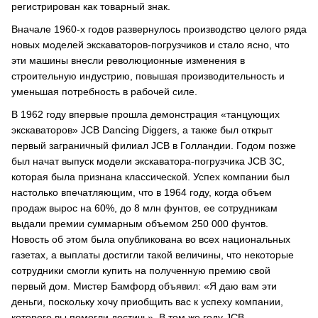
регистрирован как товарный знак.
Вначале 1960-х годов развернулось производство целого ряда
новых моделей экскаваторов-погрузчиков и стало ясно, что
эти машины внесли революционные изменения в
строительную индустрию, повышая производительность и
уменьшая потребность в рабочей силе.
В 1962 году впервые прошла демонстрация «танцующих
экскаваторов» JCB Dancing Diggers, а также был открыт
первый заграничный филиал JCB в Голландии. Годом позже
был начат выпуск модели экскаватора-погрузчика JCB 3C,
которая была признана классической. Успех компании был
настолько впечатляющим, что в 1964 году, когда объем
продаж вырос на 60%, до 8 млн фунтов, ее сотрудникам
выдали премии суммарным объемом 250 000 фунтов.
Новость об этом была опубликована во всех национальных
газетах, а выплаты достигли такой величины, что некоторые
сотрудники смогли купить на полученную премию свой
первый дом. Мистер Бамфорд объявил: «Я даю вам эти
деньги, поскольку хочу приобщить вас к успеху компании,
которого вы помогли достичь». В том же году JCB