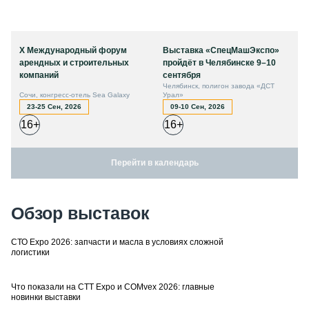
X Международный форум
Выставка «СпецМашЭкспо»
арендных и строительных
пройдёт в Челябинске 9–10
компаний
сентября
Челябинск, полигон завода «ДСТ
Сочи, конгресс-отель Sea Galaxy
Урал»
23-25 Сен, 2026
09-10 Сен, 2026
16+
16+
Перейти в календарь
Обзор выставок
СТО Expo 2026: запчасти и масла в условиях сложной
логистики
Что показали на CTT Expo и COMvex 2026: главные
новинки выставки