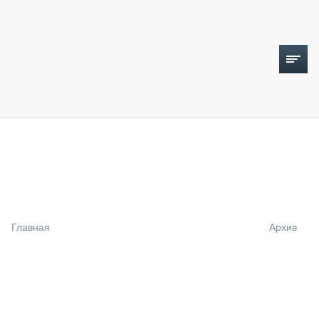
ТОПЛИВНЫЙ КРИЗИС
НОВОСТИ
CTT EXPO 2026
CTT EXPO 2025
КАК ПРОДЛИТЬ ЖИЗНЬ СПЕЦТЕХНИКЕ?
Главная
Архив
АНАЛИТИКА
ОБЗОР РЫНКА
ТЕХНИКА КРУПНЫМ ПЛАНОМ
ИСПЫТАТЕЛИ
ТЕХНОЛОГИИ
ДОРОЖНАЯ ИНДУСТРИЯ