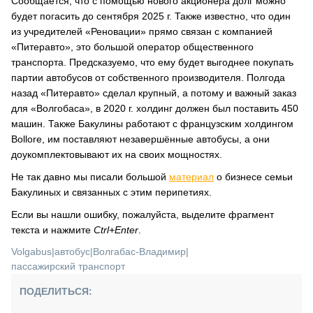
Сообщается, что с помощью нового акционера долг можно
будет погасить до сентября 2025 г. Также известно, что один
из учредителей «Реновации» прямо связан с компанией
«Питеравто», это большой оператор общественного
транспорта. Предсказуемо, что ему будет выгоднее покупать
партии автобусов от собственного производителя. Полгода
назад «Питеравто» сделал крупный, а потому и важный заказ
для «Волгобаса», в 2020 г. холдинг должен был поставить 450
машин. Также Бакулины работают с французским холдингом
Bollore, им поставляют незавершённые автобусы, а они
доукомплектовывают их на своих мощностях.
Не так давно мы писали большой
материал
о бизнесе семьи
Бакулиных и связанных с этим перипетиях.
Если вы нашли ошибку, пожалуйста, выделите фрагмент
текста и нажмите
Ctrl+Enter
.
Volgabus
|
автобус
|
Волгабас-Владимир
|
пассажирский транспорт
ПОДЕЛИТЬСЯ: