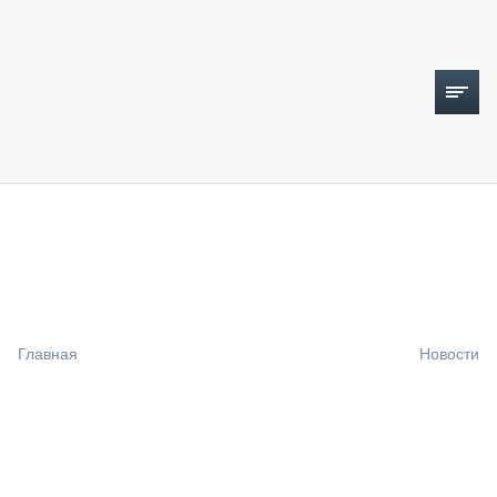
ТОПЛИВНЫЙ КРИЗИС
НОВОСТИ
CTT EXPO 2026
CTT EXPO 2025
КАК ПРОДЛИТЬ ЖИЗНЬ СПЕЦТЕХНИКЕ?
Главная
Новости
АНАЛИТИКА
ОБЗОР РЫНКА
ТЕХНИКА КРУПНЫМ ПЛАНОМ
ИСПЫТАТЕЛИ
ТЕХНОЛОГИИ
ДОРОЖНАЯ ИНДУСТРИЯ