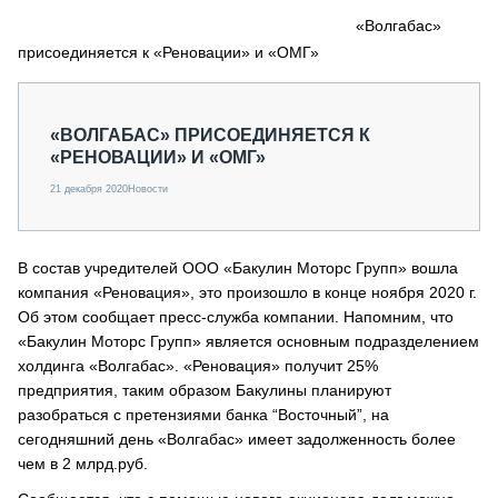
СЕРВИСМЕНЫ
«Волгабас»
присоединяется к «Реновации» и «ОМГ»
СПЕЦПРОЕКТЫ
МЕРОПРИЯТИЯ
СТАТЬИ ПО КАТЕГОРИЯМ ТЕХНИКИ
«ВОЛГАБАС» ПРИСОЕДИНЯЕТСЯ К
О ПРОЕКТЕ
«РЕНОВАЦИИ» И «ОМГ»
21 декабря 2020
Новости
В состав учредителей ООО «Бакулин Моторс Групп» вошла
компания «Реновация», это произошло в конце ноября 2020 г.
Об этом сообщает пресс-служба компании. Напомним, что
«Бакулин Моторс Групп» является основным подразделением
холдинга «Волгабас». «Реновация» получит 25%
предприятия, таким образом Бакулины планируют
разобраться с претензиями банка “Восточный”, на
сегодняшний день «Волгабас» имеет задолженность более
чем в 2 млрд.руб.