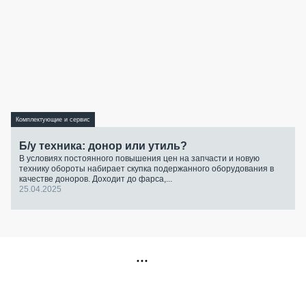
Комплектующие и сервис
Б/у техника: донор или утиль?
В условиях постоянного повышения цен на запчасти и новую
технику обороты набирает скупка подержанного оборудования в
качестве доноров. Доходит до фарса,...
25.04.2025
РЕКЛАМА