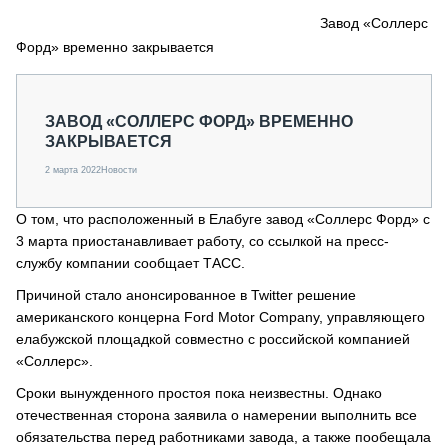
СЕРВИСМЕНЫ
Завод «Соллерс
Форд» временно закрывается
СПЕЦПРОЕКТЫ
МЕРОПРИЯТИЯ
СТАТЬИ ПО КАТЕГОРИЯМ ТЕХНИКИ
ЗАВОД «СОЛЛЕРС ФОРД» ВРЕМЕННО
О ПРОЕКТЕ
ЗАКРЫВАЕТСЯ
2 марта 2022
Новости
О том, что расположенный в Елабуге завод «Соллерс Форд» с
3 марта приостанавливает работу, со ссылкой на пресс-
службу компании сообщает ТАСС.
Причиной стало анонсированное в Twitter решение
американского концерна Ford Motor Company, управляющего
елабужской площадкой совместно с российской компанией
«Соллерс».
Сроки вынужденного простоя пока неизвестны. Однако
отечественная сторона заявила о намерении выполнить все
обязательства перед работниками завода, а также пообещала