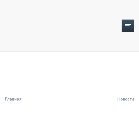
ТОПЛИВНЫЙ КРИЗИС
НОВОСТИ
CTT EXPO 2026
CTT EXPO 2025
КАК ПРОДЛИТЬ ЖИЗНЬ СПЕЦТЕХНИКЕ?
Главная
Новости
АНАЛИТИКА
ОБЗОР РЫНКА
ТЕХНИКА КРУПНЫМ ПЛАНОМ
ИСПЫТАТЕЛИ
ТЕХНОЛОГИИ
ДОРОЖНАЯ ИНДУСТРИЯ