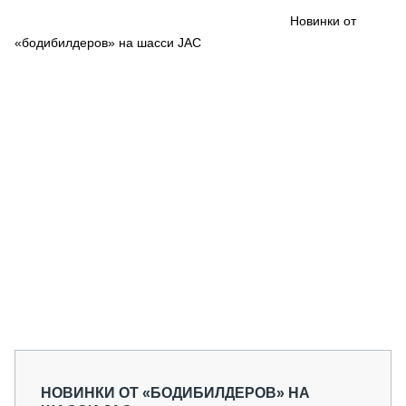
СЕРВИСМЕНЫ
Новинки от
«бодибилдеров» на шасси JAC
СПЕЦПРОЕКТЫ
МЕРОПРИЯТИЯ
СТАТЬИ ПО КАТЕГОРИЯМ ТЕХНИКИ
О ПРОЕКТЕ
НОВИНКИ ОТ «БОДИБИЛДЕРОВ» НА