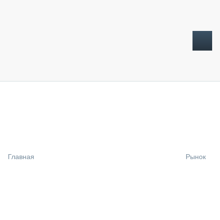
ТОПЛИВНЫЙ КРИЗИС
НОВОСТИ
CTT EXPO 2026
CTT EXPO 2025
КАК ПРОДЛИТЬ ЖИЗНЬ СПЕЦТЕХНИКЕ?
Главная
Рынок
АНАЛИТИКА
ОБЗОР РЫНКА
ТЕХНИКА КРУПНЫМ ПЛАНОМ
ИСПЫТАТЕЛИ
ТЕХНОЛОГИИ
ДОРОЖНАЯ ИНДУСТРИЯ