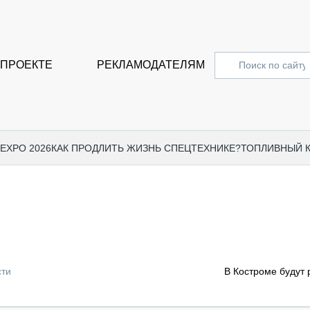
 ПРОЕКТЕ
РЕКЛАМОДАТЕЛЯМ
 EXPO 2026
КАК ПРОДЛИТЬ ЖИЗНЬ СПЕЦТЕХНИКЕ?
ТОПЛИВНЫЙ 
СПЕЦПРОЕКТЫ
СТАТЬ
EXPO CTT 2024
ДОРОЖ
EXPO CTT 2023
ГРУЗО
EXPO CTT 2022
КОММЕ
сти
В Костроме будут 
КОМТРАНС 2021
ПОДЪЁ
МЕРОПРИЯТИЯ
ПРИЦЕ