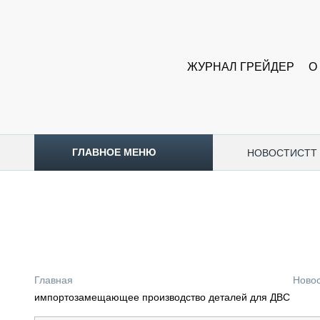
ЖУРНАЛ ГРЕЙДЕР
О
ГЛАВНОЕ МЕНЮ
НОВОСТИ
CTT
ТОПЛИВНЫЙ КРИЗИС
НОВОСТИ
CTT EXPO 2026
CTT EXPO 2025
КАК ПРОДЛИТЬ ЖИЗНЬ СПЕЦТЕХНИКЕ?
Главная
Ново
АНАЛИТИКА
импортозамещающее производство деталей для ДВС
ОБЗОР РЫНКА