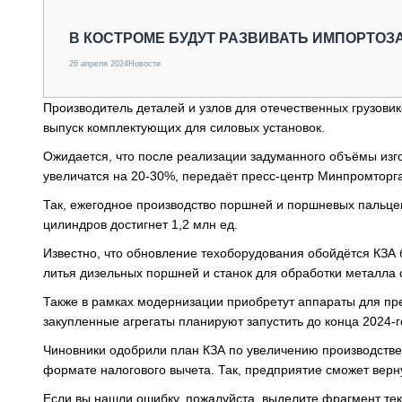
СПЕЦТЕХНИКА И ТРАНСПОРТ
ГРУЗОПЕРЕВОЗКИ
В КОСТРОМЕ БУДУТ РАЗВИВАТЬ ИМПОРТО
ФИНАНСЫ, ЛИЗИНГ, СТРАХОВАНИЕ
26 апреля 2024
Новости
ТЕХНИКА КРУПНЫМ ПЛАНОМ
ИСПЫТАТЕЛИ
Производитель деталей и узлов для отечественных грузови
ТЕХНОЛОГИИ
выпуск комплектующих для силовых установок.
ДОРОЖНАЯ ИНДУСТРИЯ
СЕРВИСМЕНЫ
Ожидается, что после реализации задуманного объёмы изго
увеличатся на 20-30%, передаёт пресс-центр Минпромторг
Так, ежегодное производство поршней и поршневых пальцев в
цилиндров достигнет 1,2 млн ед.
Известно, что обновление техоборудования обойдётся КЗА б
литья дизельных поршней и станок для обработки металл
Также в рамках модернизации приобретут аппараты для пр
закупленные агрегаты планируют запустить до конца 2024-г
Чиновники одобрили план КЗА по увеличению производствен
формате налогового вычета. Так, предприятие сможет верн
Если вы нашли ошибку, пожалуйста, выделите фрагмент те