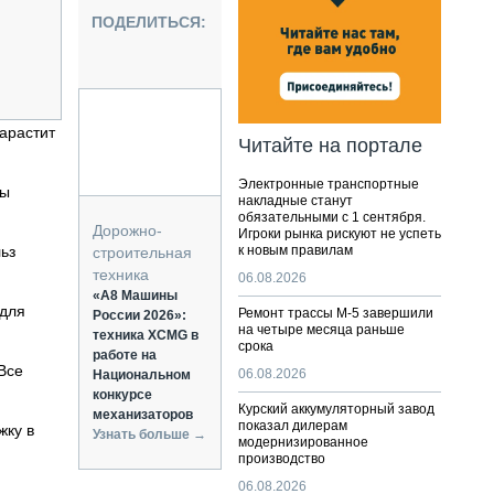
НАЛЬНАЯ ТЕХНИКА
ПОДЕЛИТЬСЯ:
ЖИРСКИЙ ТРАНСПОРТ
ОЗТЕХНИКА
КА СПЕЦИАЛЬНОГО НАЗНАЧЕНИЯ
РНАЯ ТЕХНИКА
арастит
Читайте на портале
ТИКА И СКЛАД
Электронные транспортные
АТИЗАЦИЯ И ТЕХНОЛОГИИ
пы
накладные станут
обязательными с 1 сентября.
ЕКТУЮЩИЕ И СЕРВИС
Дорожно-
Игроки рынка рискуют не успеть
ьз
к новым правилам
строительная
техника
06.08.2026
«А8 Машины
 для
Ремонт трассы М-5 завершили
России 2026»:
на четыре месяца раньше
техника XCMG в
срока
работе на
Все
06.08.2026
Национальном
конкурсе
Курский аккумуляторный завод
механизаторов
показал дилерам
жку в
Узнать больше →
модернизированное
производство
06.08.2026