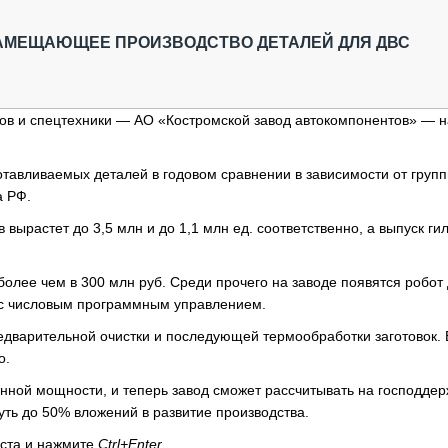
ОБЗОР ПРОШЕДШИХ МЕРОПРИЯТИЙ
КОММУ
БЛИЖАЙШИЕ МЕРОПРИЯТИЯ
ПАССА
ЗАМЕЩАЮЩЕЕ ПРОИЗВОДСТВО ДЕТАЛЕЙ ДЛЯ ДВС
СЕЛЬХ
ТЕХНИ
КАРЬЕ
ков и спецтехники — АО «Костромской завод автокомпонентов» — н
ЛОГИС
АВТОМ
тавливаемых деталей в годовом сравнении в зависимости от груп
а РФ.
КОМПЛ
ырастет до 3,5 млн и до 1,1 млн ед. соответственно, а выпуск гил
олее чем в 300 млн руб. Среди прочего на заводе появятся робот
а с числовым программным управлением.
едварительной очистки и последующей термообработки заготовок. 
о.
ной мощности, и теперь завод сможет рассчитывать на господдер
уть до 50% вложений в развитие производства.
кста и нажмите
Ctrl+Enter
.